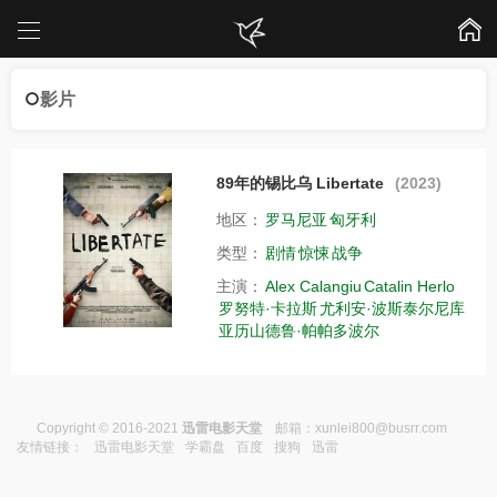
影片
89年的锡比乌 Libertate
(2023)
地区：
罗马尼亚
匈牙利
类型：
剧情
惊悚
战争
主演：
Alex Calangiu
Catalin Herlo
罗努特·卡拉斯
尤利安·波斯泰尔尼库
亚历山德鲁·帕帕多波尔
Copyright © 2016-2021
迅雷电影天堂
邮箱：
xunlei800@busrr.com
友情链接：
迅雷电影天堂
学霸盘
百度
搜狗
迅雷