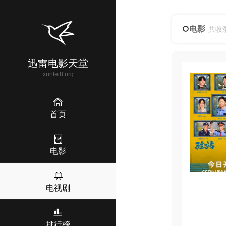
电影
共收
迅雷电影天堂
xunlei8.org
首页
电影
电视剧
排行榜