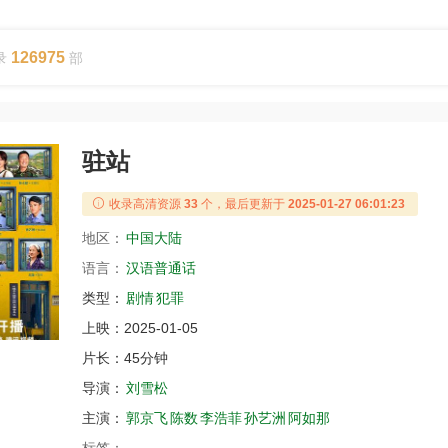
126975
录
部
驻站
收录高清资源
33
个，最后更新于
2025-01-27 06:01:23
地区：
中国大陆
语言：
汉语普通话
类型：
剧情
犯罪
上映：
2025-01-05
片长：
45分钟
导演：
刘雪松
主演：
郭京飞
陈数
李浩菲
孙艺洲
阿如那