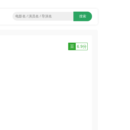
豆
6.9分