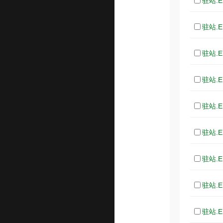
驻站.E
驻站.E
驻站.E
驻站.E
驻站.E
驻站.E
驻站.E
驻站.E
驻站.E