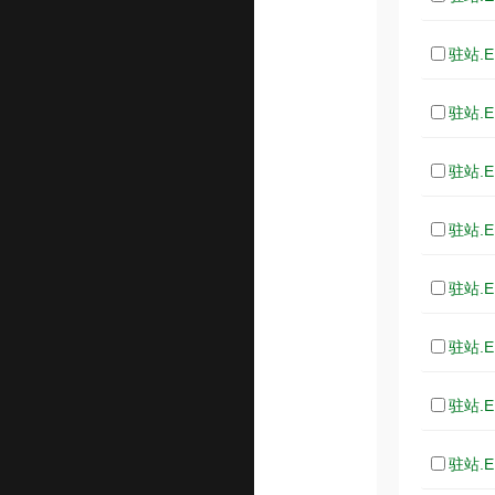
驻站.E
驻站.E
驻站.E
驻站.E
驻站.E
驻站.E
驻站.E
驻站.E