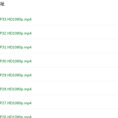
地址
P33.HD1080p.mp4
P32.HD1080p.mp4
P31.HD1080p.mp4
P30.HD1080p.mp4
P29.HD1080p.mp4
P28.HD1080p.mp4
P27.HD1080p.mp4
P26.HD1080p.mp4