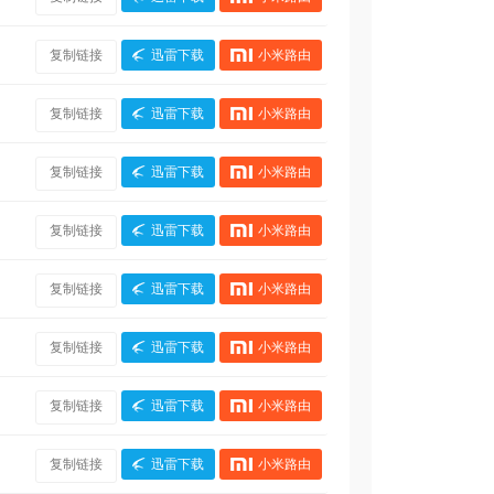
复制链接
迅雷下载
小米路由
复制链接
迅雷下载
小米路由
复制链接
迅雷下载
小米路由
复制链接
迅雷下载
小米路由
复制链接
迅雷下载
小米路由
复制链接
迅雷下载
小米路由
复制链接
迅雷下载
小米路由
复制链接
迅雷下载
小米路由