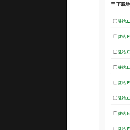
下载
驻站.E
驻站.E
驻站.E
驻站.E
驻站.E
驻站.E
驻站.E
驻站.E