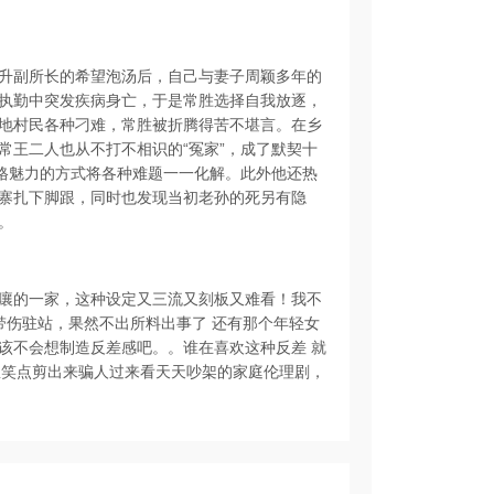
升副所长的希望泡汤后，自己与妻子周颖多年的
执勤中突发疾病身亡，于是常胜选择自我放逐，
地村民各种刁难，常胜被折腾得苦不堪言。在乡
常王二人也从不打不相识的“冤家”，成了默契十
人格魅力的方式将各种难题一一化解。此外他还热
寨扎下脚跟，同时也发现当初老孙的死另有隐
。
嚷的一家，这种设定又三流又刻板又难看！我不
人带伤驻站，果然不出所料出事了 还有那个年轻女
该不会想制造反差感吧。。谁在喜欢这种反差 就
剧里笑点剪出来骗人过来看天天吵架的家庭伦理剧，