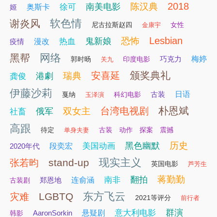
2018
陈汉典
南美电影
徐可
姬
奥斯卡
软色情
谢炎风
尼古拉斯赵四
女性
金康宇
Lesbian
恐怖
鬼新娘
热血
疫情
漫改
网络
黑帮
巧克力
梅婷
郭时旸
印度电影
关九
颁奖典礼
安喜延
瑞典
港劇
龚俊
伊藤沙莉
古装
日语
戛纳
科幻电影
玉泽演
朴恩斌
台湾电视剧
双女主
俄军
社畜
高跟
待定
古装 动作 探案 震撼
单身夫妻
历史
黑色幽默
美国动画
2020年代
段奕宏
现实主义
stand-up
张若昀
英国电影
芦芳生
蒋勤勤
翻拍
南非
郑恩地
连俞涵
古装剧
东方飞云
LGBTQ
灾难
2021等评分
前行者
群演
意大利电影
AaronSorkin
悬疑剧
韩影