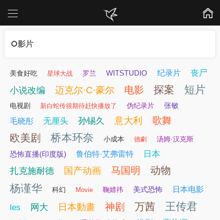
影片
丧尸
WITSTUDIO
纪录片
美食好吃
罗兰
星球大战
短片
探案
电影
迈克尔·C·豪尔
小说改编
张敏
电视剧
伪纪录片
新白蛇传很期待赶快播放了
歌舞
意大利
孙锡久
无厘头
毛晓彤
桥本环奈
欧美剧
小成本
汤姆·汉克斯
德劇
日本
恐怖直播(印度版)
鲁伯特·艾弗雷特
动物
马国明
国产动画
扎克施耐德
杨谨华
美式恐怖
日本电影
科幻
鞠婧祎
Movie
王传君
万茜
神剧
日本動畫
网大
les