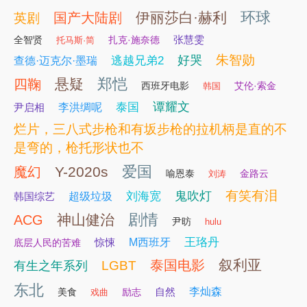
环球
伊丽莎白·赫利
国产大陆剧
英剧
张慧雯
全智贤
扎克·施奈德
托马斯·简
朱智勋
好哭
逃越兄弟2
查德·迈克尔·墨瑞
郑恺
悬疑
四鞠
西班牙电影
艾伦·索金
韩国
谭耀文
泰国
尹启相
李洪绸呢
烂片，三八式步枪和有坂步枪的拉机柄是直的不
是弯的，枪托形状也不
爱国
Y-2020s
魔幻
喻恩泰
金路云
刘涛
有笑有泪
鬼吹灯
刘海宽
韩国综艺
超级垃圾
剧情
神山健治
ACG
尹昉
hulu
王珞丹
惊悚
M西班牙
底层人民的苦难
叙利亚
泰国电影
LGBT
有生之年系列
东北
自然
李灿森
美食
励志
戏曲