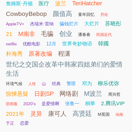
TeriHatcher
波兰
医疗
詹姆斯·丹顿
颜值高
CowboyBebop
童年回忆
乔欣
苏晓彤
大烂片
杰瑞米·雷纳
骗钱烂片
AppleTV+
创业
毛骗
M南非
21
潘春春
民国近代
韓國
世界奇妙物语
优酷电影
12月
netflix
程潇
原著改编
朴海秀
世纪之交国企改革中韩家四姐弟们的爱情
生活
柳乐优弥
邓为
经典
警匪
环境气候
山
人性
M波兰
网络剧
日剧SP
惊悚悬疑
周兴哲
2.腾讯VIP
桐華
是爱情啊
张鲁一
2020's
邵雨薇
高贤廷
康可人
灵异
2021年
M英国
动画
恋爱
于正