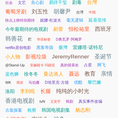
台灣
剧毒
易烊千玺
文艺
良心剧
社会
胡馨尹
刘五性
葡萄牙剧
台湾
中国
延喜笑传
妮娜·杜波夫
毫无逻辑
快点上映特别期待
西班牙
恒松祐里
郝蕾
今年最期待的电视剧
韩善花
烂
D奥瓦罗·阿梅罗
华语标签
雷娜塔·诺特尼
臺灣
netflix原创电影
黑客帝国
圣诞节
JeremyRenner
影视垃圾
小人物
占星
网飞
@Stand-Up
真的很喜欢
安赫丽卡·玛丽亚
亲情
教育
聂远
曼达洛人
徐冬冬
蓝色狮
黎巴嫩
D埃里克·古德
优酷
WK
马伯庸
周深
纯纯的小时光
长腿
李到晛
洛阳
香港电视剧
真实事件改编
tvN
韩剧
王安宇
杨志刚
韩国电视剧集
检察
古装探案