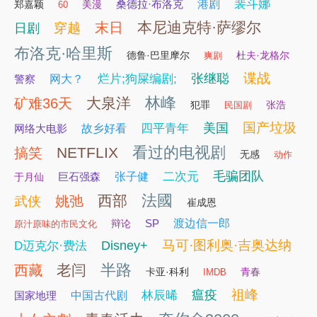
裴斗娜
桑德拉·布洛克
港剧
郑嘉颖
美漫
60
本尼迪克特·萨缪尔
末日
穿越
日剧
布洛克·哈里斯
德鲁·巴里摩尔
杜夫·龙格尔
爽剧
谍战
张继聪
烂片;狗屎编剧;
警察
网大？
林峰
大泉洋
矿难36天
犯罪
张浩
民国剧
国产垃圾
美国
四平青年
网络大电影
故乡好看
看过的电视剧
NETFLIX
搞笑
无感
动作
毛骗团队
二次元
巨石强森
张子健
于月仙
法國
西部
姚弛
武侠
崔成恩
SP
渡边信一郎
辩论
原汁原味的市民文化
马可·图利奥·吉奥达纳
Disney+
D迈克尔·费法
半路
老闫
西藏
卡亚·科利
青春
IMDB
祖峰
瘟疫
林辰晞
国家地理
中国古代剧