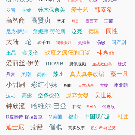
韩素希
爱奇艺
铃木保奈美
学姐
罗晋
高贤贞
高智商
王菊
音乐
墨西哥
网剧
同性
德国
赵亮
詹妮弗·劳伦斯
尼克·萨加
蛇
大陆
汤敏
国产剧
琰千羽
吴婧萱
我最关注
林秀晶
战疫之疯狂的口罩
金旻奎
王晶
movie
爱丽丝·伊芙
腾讯视频
硬汉
血战微山岛
蔡一凡
真人真事改编
苏州
高甜
丹麦
美剧
彩红小妹
小甜剧
南北朝
狗血
大嫂
日本动画
吴世勋
遗弃女婴
空条徐伦
高露
运动
哈维尔·巴登
钟欣潼
韩综
钟嘉欣
SHIA
社团
中国现代剧
都市
D皮奥特·穆拉鲁克
M美国
催眠
荒诞
迪士尼
真实故事
凯尔希·格兰莫