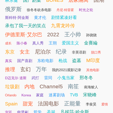
居家隔离
BONES
国产剧集
林永健
俄罗斯
徐冬冬砍杀电影
时光之轮
丹尼·特雷霍
剧情紧凑好看
斯科特·阿金斯
黄才伦
九霄龙吟传
承包了我一天的笑点
王小帅
2022
伊德里斯·艾尔巴
孙骁骁
金賽綸
爱国主义
真人秀
王朔
陈小春
成长
纪录
尼泊尔
女主
东京
非英语剧
脱口秀
M印度
盗墓
枪战
国产喜剧
东欧电影
真实
万年
玄幻
推理
我的2021观影记录
其他电影
邢冬冬
小鬼当家
武打
雷同
D迈克尔·道斯
南笙
Channel5
内地
垃圾剧
南海鲛人
宋晓峰
TVB
家庭
迷雾剧场
Korea
Orlando
正能量
法国电影
甜宠
Spain
李俊昊
爱情
凡妮莎·哈金斯
圣诞
申贤彬
哲学
宫廷