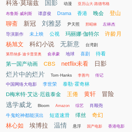
国影
科洛·莫瑞兹
动漫
亚历山大·路德韦格
登山
晚会
香港
谭彦俊
Drama
布鲁斯·威利斯
刘雅瑟
新冠
聊斋
尹天照
左林杰
邢昭林
许龄月
玛丽娜·伽特尔
公视
导演新作
未上映
无新意
科幻小说
杨旭文
台湾剧
待看
地球
喜剧
俞承豪
莱昂纳多·迪卡普里奥
日影
netflix未看
CBS
第一国产动画
烂片中的烂片
Tom·Hanks
传记
李善均
泰勒·霍奇林
中国网络大电影
李世荣
冒险
黄轩
王倦
D梅米特·艾达·厄兹泰金
逃学威龙
肖顺尧
Bloom
综艺
Amazon
奇幻
缂丝
短道速滑
牛鬼蛇神都能演出
温情
埃博拉
林心如
悬浮
香港电影
国产电影