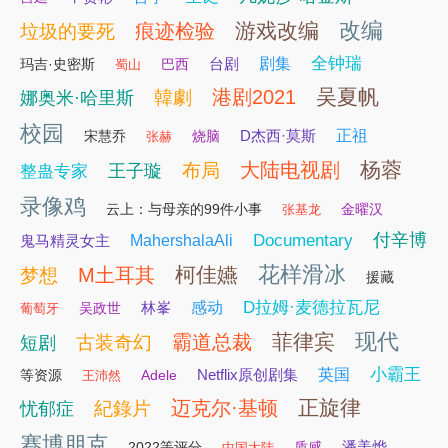
改编
游戏改编
痕迹检验
垃圾的要死
全钟瑞
台剧
剧集
玛吉·史密斯
巴西
蜀山
吴夏帆
港剧2021
韓劇
娜奥米·哈里斯
校园
D杰西·莫斯
正祖
宋慧乔
烧脑
张赫
杨蓉
大陆电视剧
布局
王子璇
整蛊专家
录像鸡
云上：与母亲的99件小事
金曜汉
张基龙
付辛博
Documentary
鬼马精灵女主
MahershalaAli
花样滑冰
柯佳嬿
M土耳其
梦想
援藏
D拉姆·麦德拉瓦尼
林峯
感动
吴政世
葡萄牙
现代
菲律宾
霸道总裁
古装奇幻
短剧
小霸王
Netflix原创剧集
英国
等资源
Adele
王沛然
正旋律
迈克尔·基顿
紀錄片
忧郁症
赛博朋克
潘美烨
2022等评分
质感
中国大陆