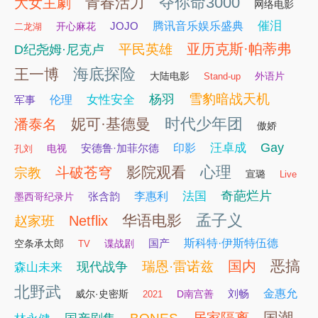
夺你命3000
青春活力
大女主劇
网络电影
催泪
JOJO
腾讯音乐娱乐盛典
开心麻花
二龙湖
亚历克斯·帕蒂弗
平民英雄
D纪尧姆·尼克卢
海底探险
王一博
大陆电影
外语片
Stand-up
雪豹暗战天机
杨羽
女性安全
军事
伦理
时代少年团
妮可·基德曼
潘泰名
傲娇
Gay
汪卓成
安德鲁·加菲尔德
印影
电视
孔刘
心理
影院观看
斗破苍穹
宗教
宣璐
Live
奇葩烂片
法国
张含韵
李惠利
墨西哥纪录片
孟子义
华语电影
Netflix
赵家班
国产
斯科特·伊斯特伍德
空条承太郎
谍战剧
TV
恶搞
国内
瑞恩·雷诺兹
现代战争
森山未来
北野武
刘畅
金惠允
威尔·史密斯
D南宫善
2021
国潮