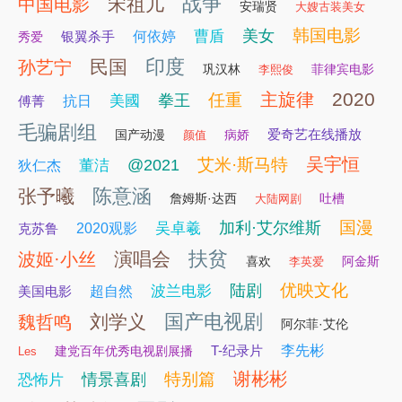
战争
宋祖儿
中国电影
安瑞贤
大嫂古装美女
韩国电影
美女
曹盾
银翼杀手
何依婷
秀爱
印度
民国
孙艺宁
巩汉林
菲律宾电影
李熙俊
2020
主旋律
任重
拳王
美國
傅菁
抗日
毛骗剧组
爱奇艺在线播放
国产动漫
病娇
颜值
吴宇恒
艾米·斯马特
@2021
董洁
狄仁杰
陈意涵
张予曦
詹姆斯·达西
吐槽
大陆网剧
国漫
加利·艾尔维斯
吴卓羲
克苏鲁
2020观影
扶贫
演唱会
波姬·小丝
喜欢
阿金斯
李英爱
优映文化
陆剧
波兰电影
美国电影
超自然
国产电视剧
刘学义
魏哲鸣
阿尔菲·艾伦
T-纪录片
李先彬
建党百年优秀电视剧展播
Les
谢彬彬
特别篇
情景喜剧
恐怖片