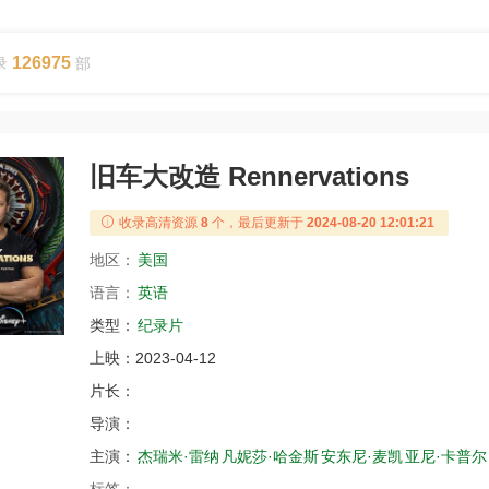
126975
录
部
旧车大改造 Rennervations
收录高清资源
8
个，最后更新于
2024-08-20 12:01:21
地区：
美国
语言：
英语
类型：
纪录片
上映：
2023-04-12
片长：
导演：
主演：
杰瑞米·雷纳
凡妮莎·哈金斯
安东尼·麦凯
亚尼·卡普尔