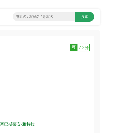
豆
7.2分
塞巴斯蒂安·雅特拉