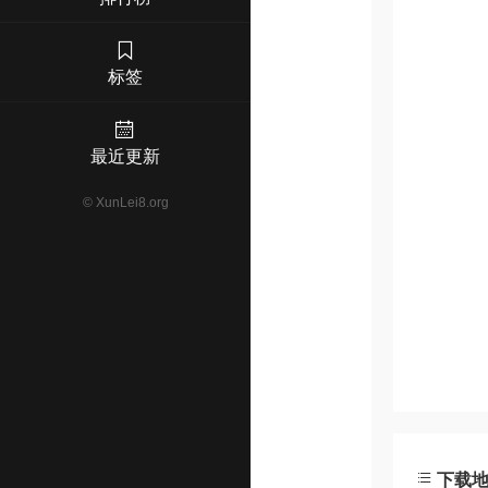
标签
最近更新
©
XunLei8.org
下载