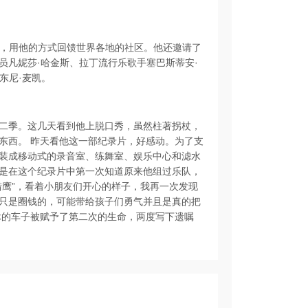
装，用他的方式回馈世界各地的社区。他还邀请了
员凡妮莎·哈金斯、拉丁流行乐歌手塞巴斯蒂安·
东尼·麦凯。
二季。这几天看到他上脱口秀，虽然柱著拐杖，
东西。 昨天看他这一部纪录片，好感动。为了支
装成移动式的录音室、练舞室、娱乐中心和滤水
是在这个纪录片中第一次知道原来他组过乐队，
猎鹰”，看着小朋友们开心的样子，我再一次发现
只是圈钱的，可能带给孩子们勇气并且是真的把
休的车子被赋予了第二次的生命，两度写下遗嘱