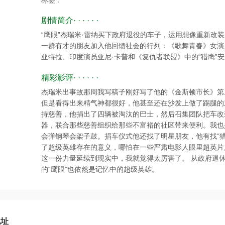
标签：
剧情简介· · · · · ·
“鹰眼”杰瑞米·雷纳买下政府退役的车子，运用想像重新改
一群有才的朋友加入他回馈社会的行列：《歌舞青春》女演
亚特拉、印度演员亚尼·卡普和《复仇者联盟》中的“猎鹰”安
精彩影评· · · · · ·
杰瑞米出事故那周我写稿子刚好写了他的《金斯顿市长》第
但是看得出来精气神都很好，他甚至还在沙发上做了踢腿的
持慈善，他捐出了四辆被淘汰的巴士，然后召集团队把车改
器，联合那些慈善组织给那些不富裕的社区带来便利。我也
会弹钢琴会架子鼓。捐车仪式他还找了明星朋友，他有找“
了超级英雄存在的意义，哪怕在一些严肃电影人眼里超英片
这一份力量延续到现实中，我就觉得太厉害了。 从政府退
的“鹰眼”也依然是记忆中的超级英雄。
地址