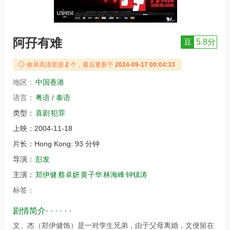
阿孖有难
豆
5.8分
收录高清资源
2
个，最后更新于
2024-09-17 00:04:33
地区：
中国香港
语言：
粤语 / 泰语
类型：
喜剧
犯罪
上映：
2004-11-18
片长：
Hong Kong: 93 分钟
导演：
彭发
主演：
郑伊健
蔡卓妍
黄子华
林海峰
钟镇涛
标签：
剧情简介· · · · · ·
文、杰（郑伊健饰）是一对孪生兄弟，由于父母离婚，文便留在