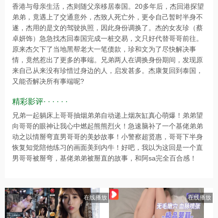
香港与母亲生活，杰则随父亲移居泰国。20多年后，杰回港探望
弟弟，竟遇上了交通意外，杰致人死亡外，更令自己暂时半身不
遂，杰用的是文的驾驶执照，因此身份调换了。杰的女友珍（蔡
卓妍饰）急急找杰回泰国完成一桩交易，文只好代替哥哥前往。
原来杰欠下了当地黑帮老大一笔债款，珍和文为了尽快解决事
情，竟然惹出了更多的事端。兄弟两人在调换身份期间，发现原
来自己从来没有珍惜过身边的人，启发甚多。杰康复回到泰国，
又能否解决所有事端呢?
精彩影评· · · · · ·
兄弟一起躺床上哥哥抽烟弟弟自动递上烟灰缸真心萌爆！弟弟望
向哥哥的眼神让我心中燃起熊熊烈火！急速脑补了一个基佬弟弟
动之以情掰弯直男哥哥的美妙故事！小警察超贤惠，哥哥下半身
恢复知觉陪他练习的画面美到内牛！好吧，我以为这回是一个直
男哥哥被掰弯，基佬弟弟被掰直的故事，和阿sa完全百合感！