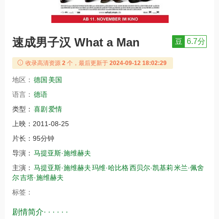
速成男子汉 What a Man
豆
6.7分
收录高清资源
2
个，最后更新于
2024-09-12 18:02:29
地区：
德国
美国
语言：
德语
类型：
喜剧
爱情
上映：
2011-08-25
片长：
95分钟
导演：
马提亚斯·施维赫夫
主演：
马提亚斯·施维赫夫
玛维·哈比格
西贝尔·凯基莉
米兰·佩舍
尔
吉塔·施维赫夫
标签：
剧情简介· · · · · ·