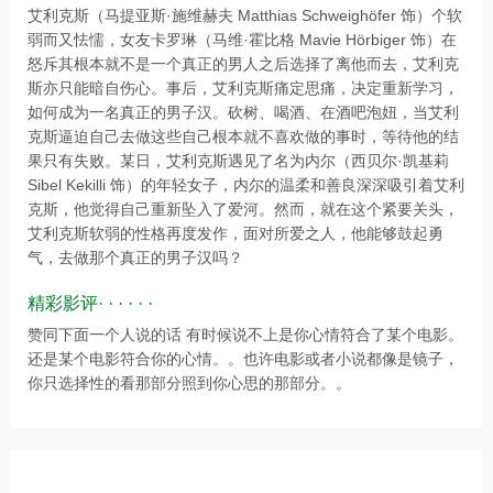
艾利克斯（马提亚斯·施维赫夫 Matthias Schweighöfer 饰）个软
弱而又怯懦，女友卡罗琳（马维·霍比格 Mavie Hörbiger 饰）在
怒斥其根本就不是一个真正的男人之后选择了离他而去，艾利克
斯亦只能暗自伤心。事后，艾利克斯痛定思痛，决定重新学习，
如何成为一名真正的男子汉。砍树、喝酒、在酒吧泡妞，当艾利
克斯逼迫自己去做这些自己根本就不喜欢做的事时，等待他的结
果只有失败。某日，艾利克斯遇见了名为内尔（西贝尔·凯基莉
Sibel Kekilli 饰）的年轻女子，内尔的温柔和善良深深吸引着艾利
克斯，他觉得自己重新坠入了爱河。然而，就在这个紧要关头，
艾利克斯软弱的性格再度发作，面对所爱之人，他能够鼓起勇
气，去做那个真正的男子汉吗？
精彩影评· · · · · ·
赞同下面一个人说的话 有时候说不上是你心情符合了某个电影。
还是某个电影符合你的心情。。也许电影或者小说都像是镜子，
你只选择性的看那部分照到你心思的那部分。。