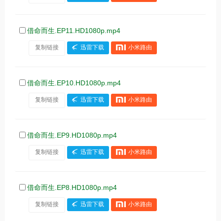
借命而生.EP11.HD1080p.mp4
复制链接
迅雷下载
小米路由
借命而生.EP10.HD1080p.mp4
复制链接
迅雷下载
小米路由
借命而生.EP9.HD1080p.mp4
复制链接
迅雷下载
小米路由
借命而生.EP8.HD1080p.mp4
复制链接
迅雷下载
小米路由