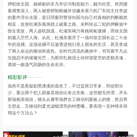
押犯徐文国、姚斌彬的非凡学识与制造能力，颇为欣赏。然而随
着调查深入，两人秘密研制枪械并涉嫌杀害六机厂车间主任李超
的案件浮出水面，昔日同窗刑警张向阳与自己对真相的判断截然
相反，促使杜湘东孤身踏上破案之路。未料转运二犯的押解途中
惊生变故，两人趁机脱逃，杜湘东竭力将姚斌彬逮捕，而徐文国
则遁入茫茫人海。从此，杜湘东展开了一场对徐文国长达二十余
年的追捕。这场追捕不仅渗透进他们亲人朋友的生活，甚至变成
了两人命运的驱动和底色。在时代洪流的裹挟中，书写着平凡众
生隐忍中的璀璨光芒，为那些扎根泥土却仰望星空的坚韧灵魂，
谱就一曲荡气回肠的生命史诗。
精彩影评· · · · · ·
虽然不是悬疑剧黑漆漆的底色了，不过监狱日常多，刑侦部分
少，重点两个犯人跟秦昊戏份比有点失衡，这些都无所谓，开头
那场相亲戏份，镜头从屠宰场胖女工移动到案板上的猪，然后男
主想走，又移动到柔光滤镜漂亮的钟楚曦，要表现一见钟情非得
用这个方法么？