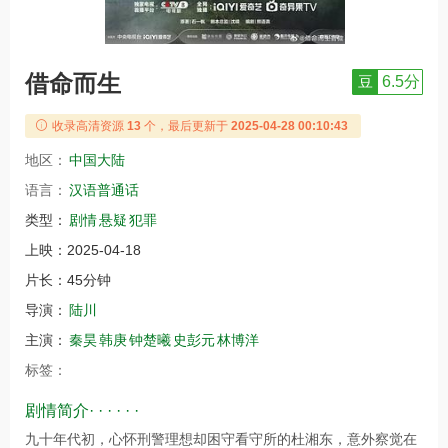
借命而生
豆
6.5分
收录高清资源
13
个，最后更新于
2025-04-28 00:10:43
地区：
中国大陆
语言：
汉语普通话
类型：
剧情
悬疑
犯罪
上映：
2025-04-18
片长：
45分钟
导演：
陆川
主演：
秦昊
韩庚
钟楚曦
史彭元
林博洋
标签：
剧情简介· · · · · ·
九十年代初，心怀刑警理想却困守看守所的杜湘东，意外察觉在