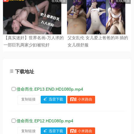
下载地址
借命而生.EP13.END.HD1080p.mp4
复制链接
迅雷下载
小米路由
借命而生.EP12.HD1080p.mp4
复制链接
迅雷下载
小米路由