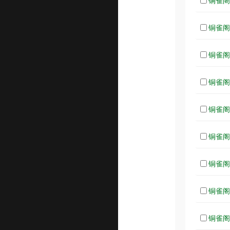
铜雀阁.
铜雀阁.
铜雀阁.
铜雀阁.
铜雀阁.
铜雀阁.
铜雀阁.
铜雀阁.
铜雀阁.