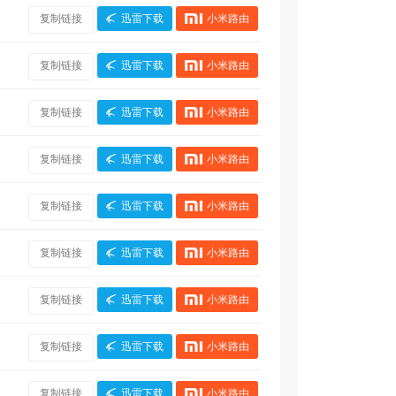
复制链接
迅雷下载
小米路由
复制链接
迅雷下载
小米路由
复制链接
迅雷下载
小米路由
复制链接
迅雷下载
小米路由
复制链接
迅雷下载
小米路由
复制链接
迅雷下载
小米路由
复制链接
迅雷下载
小米路由
复制链接
迅雷下载
小米路由
复制链接
迅雷下载
小米路由