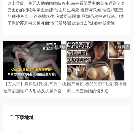
冰山雪岭、荒无人烟的幽幽峡谷中,前去看望爱妻的苏东遇到了身
受重伤的植物学家王丽娜;他面对生与死,道德与良知,理性和欲望
的种种考量,一路绝地求生,突破更事困难;丽娜虽然中途醒来,但为
了保护苏东再次被冻俑;他们最终能否走出去?还看峡谷情缘
下载地址