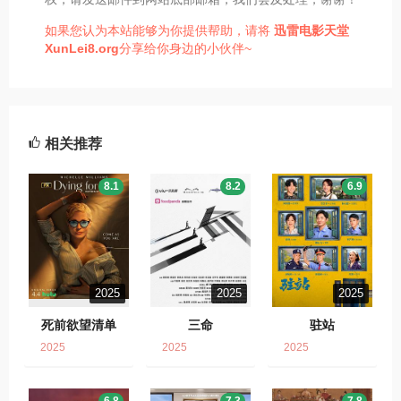
如果您认为本站能够为你提供帮助，请将
迅雷电影天堂
XunLei8.org
分享给你身边的小伙伴~
相关推荐
8.1
8.2
6.9
2025
2025
2025
死前欲望清单
三命
驻站
2025
2025
2025
6.8
7.3
7.8