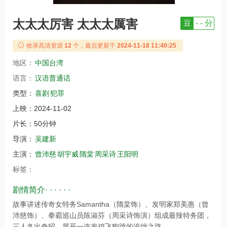
太太太厉害 太太太厲害
豆
- - 分
收录高清资源
12
个，最后更新于
2024-11-18 11:40:25
地区：
中国台湾
语言：
汉语普通话
类型：
喜剧
犯罪
上映：
2024-11-02
片长：
50分钟
导演：
吴建新
主演：
曾沛慈
胡宇威
隋棠
周采诗
王阳明
标签：
剧情简介· · · · · ·
故事讲述传奇女特务Samantha（隋棠饰）、发明家郑美惠（曾
沛慈饰）、拳霸巡山员陈淑芬（周采诗饰演）组成最辣特务团，
三人各出奇招，展开一连串鸡飞狗跳的追缉之路。