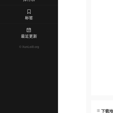
标签
最近更新
©
XunLei8.org
下载