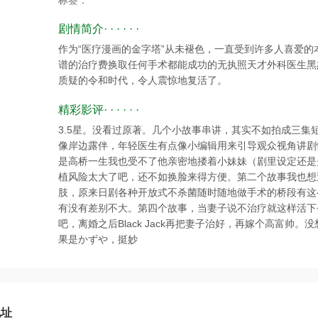
标签：
剧情简介· · · · · ·
作为“医疗漫画的金字塔”从未褪色，一直受到许多人喜爱的本
谱的治疗费换取任何手术都能成功的无执照天才外科医生黑
质疑的令和时代，令人震惊地复活了。
精彩影评· · · · · ·
3.5星。没看过原著。几个小故事串讲，其实不如拍成三集短剧
像岸边露伴，年轻医生有点像小编辑用来引导观众视角讲剧
是高桥一生我也受不了他亲密地搂着小妹妹（剧里设定还是
植风险太大了吧，还不如换脸来得方便。第二个故事我也想
肢，原来日剧各种开放式不杀菌随时随地做手术的桥段有这
有没有差别不大。第四个故事，当妻子说不治疗就这样活下
吧，离婚之后Black Jack再把妻子治好，再嫁个高富帅
果是かずや，挺妙
地址