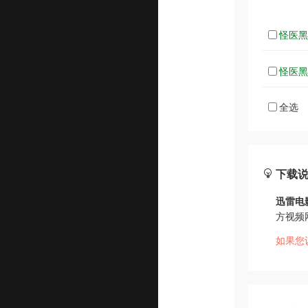
怪医黑杰
怪医黑杰
全选
下载
迅雷电
方视频
如果您