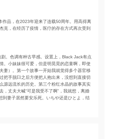
作品，在2023年迎来了连载50周年。用高得离
杰克，在经历了疫情，医疗的存在方式再次受到
。色调有种古早感。设置上，Black Jack有点
情。小妹妹很可爱，但是明晃晃的恋童啊，即使
夫妻）。第一个故事一开始我就觉得多个器官移
过把手脱臼之后方便把人抱出来，没想到直接切
么源远流长的历史。第三个粉红水晶的故事其实
去，丈夫大喊“可是我受不了啊”，我就想，离婚
。没想到妻子居然要安乐死。いちや还是ひとよ，结