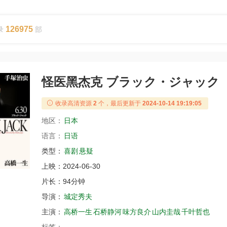
126975
录
部
怪医黑杰克 ブラック・ジャック
收录高清资源
2
个，最后更新于
2024-10-14 19:19:05
地区：
日本
语言：
日语
类型：
喜剧
悬疑
上映：
2024-06-30
片长：
94分钟
导演：
城定秀夫
主演：
高桥一生
石桥静河
味方良介
山内圭哉
千叶哲也