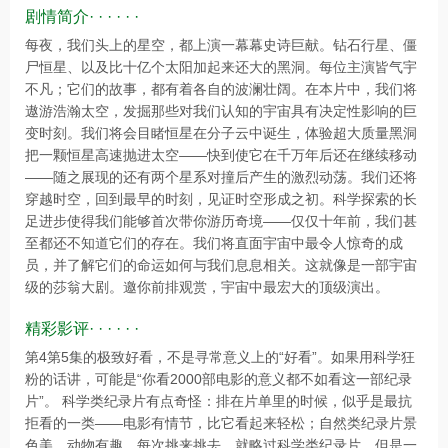
剧情简介· · · · · ·
每夜，我们头上的星空，都上演一幕幕史诗巨献。钻石行星、僵
尸恒星、以及比十亿个太阳加起来还大的黑洞。每位主演皆气宇
不凡；它们的故事，都有着各自的波澜壮阔。在本片中，我们将
遨游浩瀚太空，发掘那些对我们认知的宇宙具有决定性影响的巨
变时刻。我们将会目睹恒星在分子云中诞生，体验超大质量黑洞
把一颗恒星高速抛进太空——快到使它在千万年后还在继续移动
——随之展现的还有两个星系对撞后产生的激烈动荡。我们还将
穿越时空，回到最早的时刻，见证时空形成之初。科学探索的长
足进步使得我们能够首次带你游历奇境——仅仅十年前，我们甚
至都还不知道它们的存在。我们将直面宇宙中最令人惊奇的成
员，并了解它们的命运如何与我们息息相关。这就像是一部宇宙
级的莎翁大剧。邀你前排观赏，宇宙中最宏大的顶级演出。
精彩影评· · · · · ·
第4第5集的极致好看，不是寻常意义上的“好看”。如果用科学狂
粉的话讲，可能是“你看2000部电影的意义都不如看这一部纪录
片”。 科学类纪录片有点奇怪：排在片单里的时候，似乎是最抗
拒看的一类——电影有情节，比它看起来轻松；自然类纪录片景
色美、动物有趣。每次挑来挑去，就略过科学类纪录片。但是一