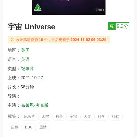
宇宙 Universe
豆
9.2分
收录高清资源
10
个，最后更新于
2024-11-02 06:03:29
地区：
英国
语言：
英语
类型：
纪录片
上映：
2021-10-27
片长：
58分钟
导演：
主演：
布莱恩·考克斯
标签：
纪录片
太空
科普
宇宙
天文
科学
科幻
自然
BBC
剧情