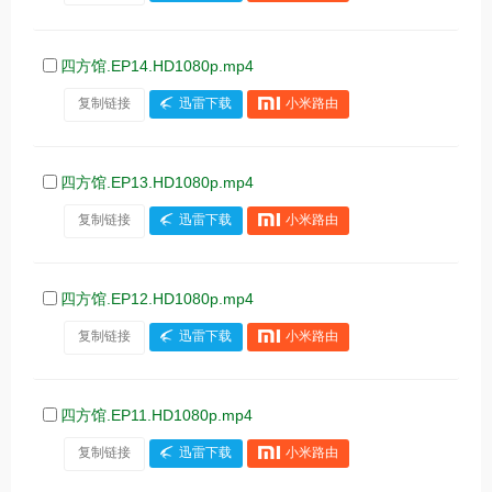
四方馆.EP14.HD1080p.mp4
复制链接
迅雷下载
小米路由
四方馆.EP13.HD1080p.mp4
复制链接
迅雷下载
小米路由
四方馆.EP12.HD1080p.mp4
复制链接
迅雷下载
小米路由
四方馆.EP11.HD1080p.mp4
复制链接
迅雷下载
小米路由