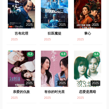
2025
2025
2025
岂有此理
狂医魔徒
掌心
2025
2025
2025
6.2
6.9
6.6
2025
2025
2025
亲爱的仇敌
有你的时光里
恋爱是黑暗
2025
2025
2025