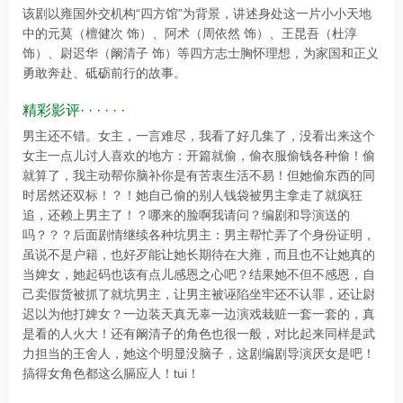
该剧以雍国外交机构“四方馆”为背景，讲述身处这一片小小天地
中的元莫（檀健次 饰）、阿术（周依然 饰）、王昆吾（杜淳
饰）、尉迟华（阚清子 饰）等四方志士胸怀理想，为家国和正义
勇敢奔赴、砥砺前行的故事。
精彩影评· · · · · ·
男主还不错。女主，一言难尽，我看了好几集了，没看出来这个
女主一点儿讨人喜欢的地方：开篇就偷，偷衣服偷钱各种偷！偷
就算了，我主动帮你脑补你是有苦衷生活不易！但她偷东西的同
时居然还双标！？！她自己偷的别人钱袋被男主拿走了就疯狂
追，还赖上男主了！？哪来的脸啊我请问？编剧和导演送的
吗？？？后面剧情继续各种坑男主：男主帮忙弄了个身份证明，
虽说不是户籍，也好歹能让她长期待在大雍，而且也不让她真的
当婢女，她起码也该有点儿感恩之心吧？结果她不但不感恩，自
己卖假货被抓了就坑男主，让男主被诬陷坐牢还不认罪，还让尉
迟以为他打婢女？一边装天真无辜一边演戏栽赃一套一套的，真
是看的人火大！还有阚清子的角色也很一般，对比起来同样是武
力担当的王舍人，她这个明显没脑子，这剧编剧导演厌女是吧！
搞得女角色都这么膈应人！tui！