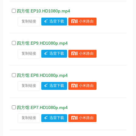
四方馆.EP10.HD1080p.mp4
复制链接
迅雷下载
小米路由
四方馆.EP9.HD1080p.mp4
复制链接
迅雷下载
小米路由
四方馆.EP8.HD1080p.mp4
复制链接
迅雷下载
小米路由
四方馆.EP7.HD1080p.mp4
复制链接
迅雷下载
小米路由