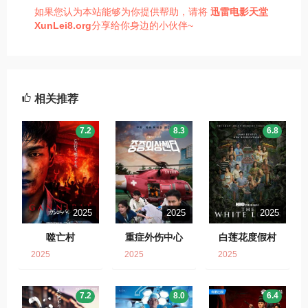
如果您认为本站能够为你提供帮助，请将
迅雷电影天堂
XunLei8.org
分享给你身边的小伙伴~
相关推荐
7.2
8.3
6.8
2025
2025
2025
噬亡村
重症外伤中心
白莲花度假村
2025
2025
2025
7.2
8.0
6.4