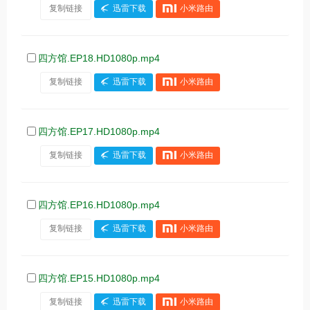
复制链接
迅雷下载
小米路由
四方馆.EP18.HD1080p.mp4
复制链接
迅雷下载
小米路由
四方馆.EP17.HD1080p.mp4
复制链接
迅雷下载
小米路由
四方馆.EP16.HD1080p.mp4
复制链接
迅雷下载
小米路由
四方馆.EP15.HD1080p.mp4
复制链接
迅雷下载
小米路由