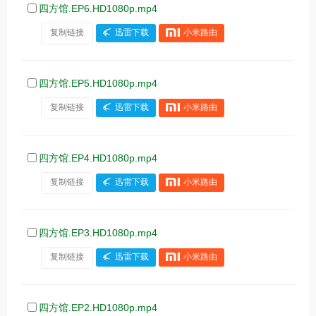
四方馆.EP6.HD1080p.mp4
复制链接
迅雷下载
小米路由
四方馆.EP5.HD1080p.mp4
复制链接
迅雷下载
小米路由
四方馆.EP4.HD1080p.mp4
复制链接
迅雷下载
小米路由
四方馆.EP3.HD1080p.mp4
复制链接
迅雷下载
小米路由
四方馆.EP2.HD1080p.mp4