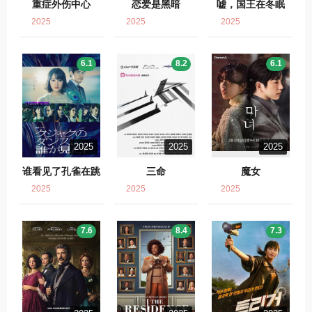
重症外伤中心
恋爱是黑暗
嘘，国王在冬眠
2025
2025
2025
6.1
8.2
6.1
2025
2025
2025
谁看见了孔雀在跳
三命
魔女
舞？
2025
2025
2025
7.6
8.4
7.3