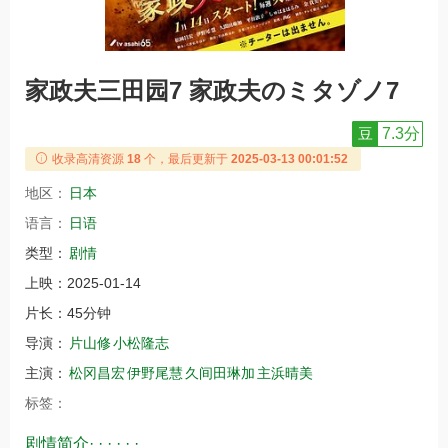
家政夫三田园7 家政夫のミタゾノ7
豆
7.3分
收录高清资源
18
个，最后更新于
2025-03-13 00:01:52
地区：
日本
语言：
日语
类型：
剧情
上映：
2025-01-14
片长：
45分钟
导演：
片山修
小松隆志
主演：
松冈昌宏
伊野尾慧
久间田琳加
主浜晴美
标签：
剧情简介· · · · · ·