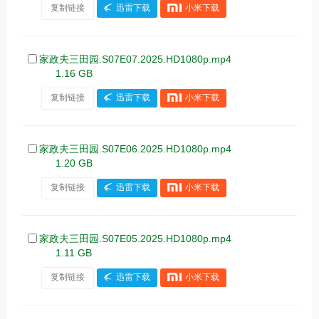
复制链接
迅雷下载
小米下载
家政夫三田园.S07E07.2025.HD1080p.mp4
1.16 GB
复制链接
迅雷下载
小米下载
家政夫三田园.S07E06.2025.HD1080p.mp4
1.20 GB
复制链接
迅雷下载
小米下载
家政夫三田园.S07E05.2025.HD1080p.mp4
1.11 GB
复制链接
迅雷下载
小米下载