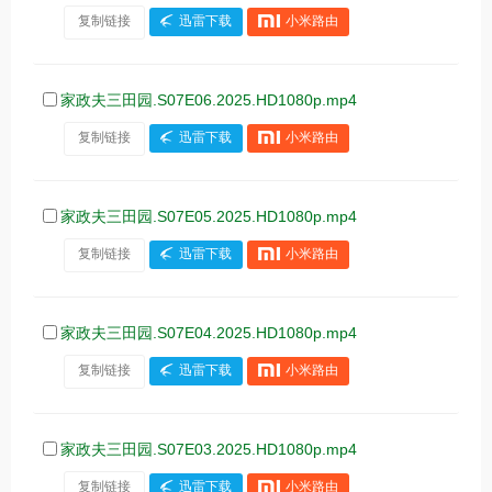
复制链接
迅雷下载
小米路由
家政夫三田园.S07E06.2025.HD1080p.mp4
复制链接
迅雷下载
小米路由
家政夫三田园.S07E05.2025.HD1080p.mp4
复制链接
迅雷下载
小米路由
家政夫三田园.S07E04.2025.HD1080p.mp4
复制链接
迅雷下载
小米路由
家政夫三田园.S07E03.2025.HD1080p.mp4
复制链接
迅雷下载
小米路由