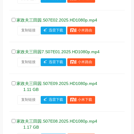
家政夫三田园.S07E02.2025.HD1080p.mp4
复制链接
迅雷下载
小米路由
家政夫三田园7.S07E01.2025.HD1080p.mp4
复制链接
迅雷下载
小米路由
家政夫三田园.S07E09.2025.HD1080p.mp4
1.11 GB
复制链接
迅雷下载
小米下载
家政夫三田园.S07E08.2025.HD1080p.mp4
1.17 GB