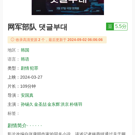
网军部队 댓글부대
豆
5.5分
收录高清资源
2
个，最后更新于
2024-09-02 06:06:06
地区：
韩国
语言：
韩语
类型：
剧情
犯罪
上映：
2024-03-27
片长：
109分钟
导演：
安国真
主演：
孙锡久
金圣喆
金东辉
洪京
朴缮羽
标签：
剧情简介· · · · · ·
影片改编自张康明作家的同名小说，讲述记者林商镇通过关于网