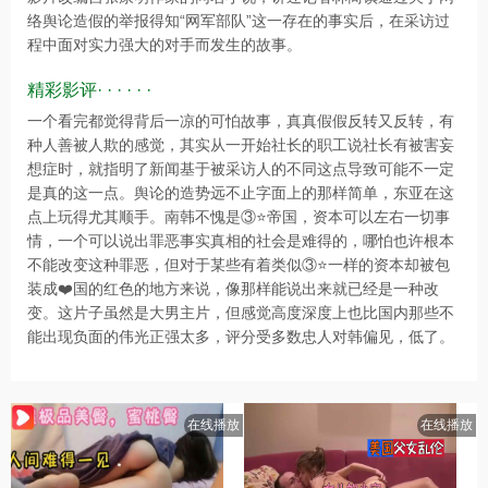
络舆论造假的举报得知“网军部队”这一存在的事实后，在采访过
程中面对实力强大的对手而发生的故事。
精彩影评· · · · · ·
一个看完都觉得背后一凉的可怕故事，真真假假反转又反转，有
种人善被人欺的感觉，其实从一开始社长的职工说社长有被害妄
想症时，就指明了新闻基于被采访人的不同这点导致可能不一定
是真的这一点。舆论的造势远不止字面上的那样简单，东亚在这
点上玩得尤其顺手。南韩不愧是③⭐️帝国，资本可以左右一切事
情，一个可以说出罪恶事实真相的社会是难得的，哪怕也许根本
不能改变这种罪恶，但对于某些有着类似③⭐️一样的资本却被包
装成❤️国的红色的地方来说，像那样能说出来就已经是一种改
变。这片子虽然是大男主片，但感觉高度深度上也比国内那些不
能出现负面的伟光正强太多，评分受多数忠人对韩偏见，低了。