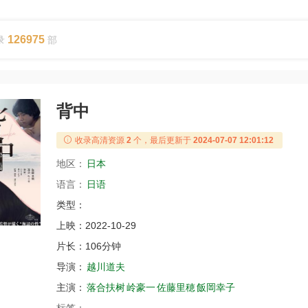
126975
录
部
背中
收录高清资源
2
个，最后更新于
2024-07-07 12:01:12
地区：
日本
语言：
日语
类型：
上映：
2022-10-29
片长：
106分钟
导演：
越川道夫
主演：
落合扶树
岭豪一
佐藤里穂
飯岡幸子