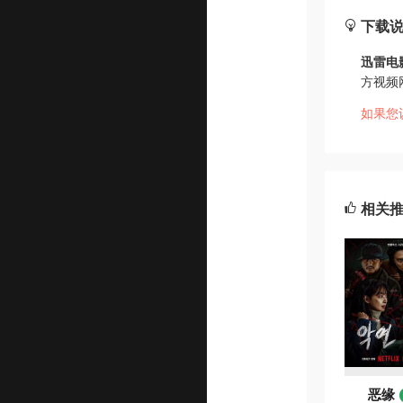
下载
迅雷电
方视频
如果您
相关
恶缘