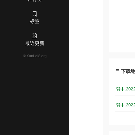
标签
最近更新
©
XunLei8.org
下载
背中.202
背中.202