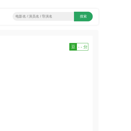
豆
- - 分