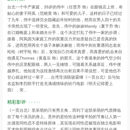
台北一个中产家庭，39岁的伟中（任贤齐 饰）在眼镜店上班，有
贴心的妻子阿凤（范晓萱 饰）和可爱的儿子。这样的日子已经过
了九年，伟中选择完全隐藏起年轻时的他，然而在男人四十的关
卡突然出现了一些变化。首先，伟中的妹妹Mandy（夏于乔 饰）
在订婚晚宴上和未婚夫分手，这个决定打乱了伟中一家的步调；
接着，阿凤因为家庭工作的双重压力开始质疑自己是否真的快
乐，进而想用再生个孩子来解决麻烦；而伟中则在重遇同志老友
纶纶（柯宇纶 饰）后，发现自己仍渴求真爱，而真爱的机会来自
他遇见Thomas（黄嘉乐 饰）的那天。这个香港来的帅气空少到
伟中的店里配眼镜，两人一见锺情，可随着关系越亲近，伟中便
越挣扎。他知道为这段激情再次出柜后果不堪设想，可是他也不
甘心就这样过一辈子......台湾导演陈骏霖继《一页台北》后与知
名监制李烈联手打造充满感情味的轻巧电影《明天记得爱上
我》，突...
精彩影评· · · · · ·
《一页台北》里呆萌的只有男主角，而到了这部呆萌的气质降临
在了每个演员的身上。意外的是恰恰这种慢半拍的节奏让人第一
次感觉同性恋不是特殊群体，其实现在同性恋被现在独立电影和
艺术电影照顾得有点过分了，反而让同性恋群体离现实社会越