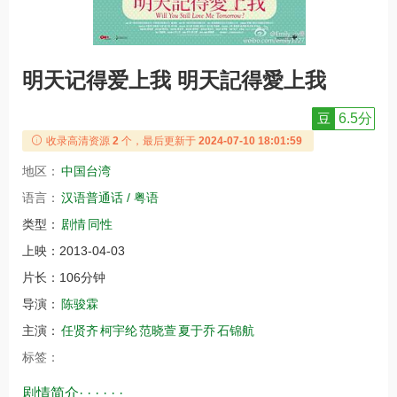
明天记得爱上我 明天記得愛上我
豆
6.5分
收录高清资源
2
个，最后更新于
2024-07-10 18:01:59
地区：
中国台湾
语言：
汉语普通话 / 粤语
类型：
剧情
同性
上映：
2013-04-03
片长：
106分钟
导演：
陈骏霖
主演：
任贤齐
柯宇纶
范晓萱
夏于乔
石锦航
标签：
剧情简介· · · · · ·