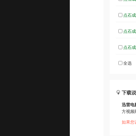
点石成金
点石成金
点石成金
全选
下载
迅雷电
方视频
如果您