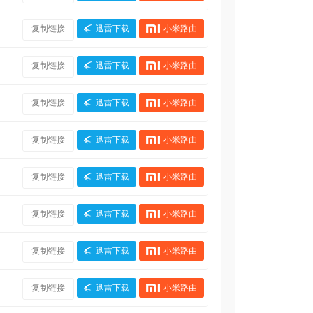
复制链接
迅雷下载
小米路由
复制链接
迅雷下载
小米路由
复制链接
迅雷下载
小米路由
复制链接
迅雷下载
小米路由
复制链接
迅雷下载
小米路由
复制链接
迅雷下载
小米路由
复制链接
迅雷下载
小米路由
复制链接
迅雷下载
小米路由