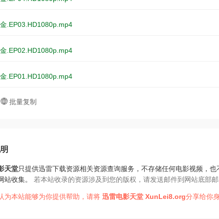
.EP03.HD1080p.mp4
.EP02.HD1080p.mp4
.EP01.HD1080p.mp4
批量复制
说明
影天堂
只提供迅雷下载资源相关资源查询服务，不存储任何电影视频，也
网站收集。
若本站收录的资源涉及到您的版权，请发送邮件到网站底部邮
认为本站能够为你提供帮助，请将
迅雷电影天堂
XunLei8.org
分享给你身