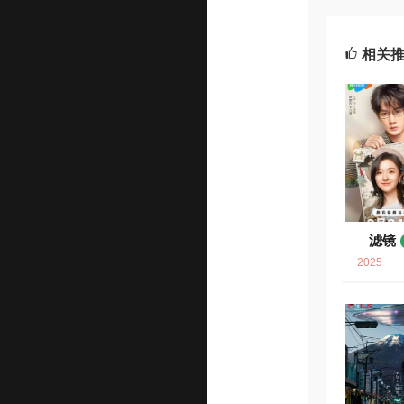
相关
滤镜
2025