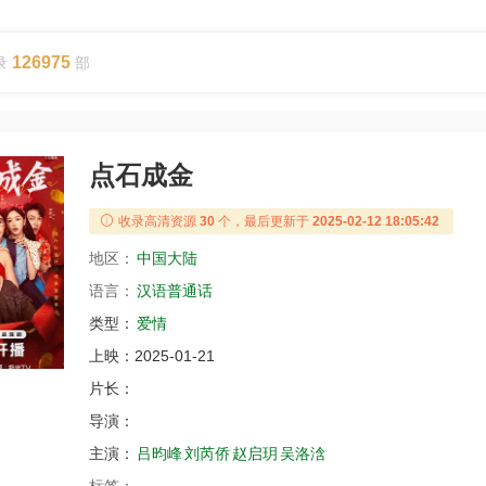
126975
录
部
点石成金
收录高清资源
30
个，最后更新于
2025-02-12 18:05:42
地区：
中国大陆
语言：
汉语普通话
类型：
爱情
上映：
2025-01-21
片长：
导演：
主演：
吕昀峰
刘芮侨
赵启玥
吴洛浛