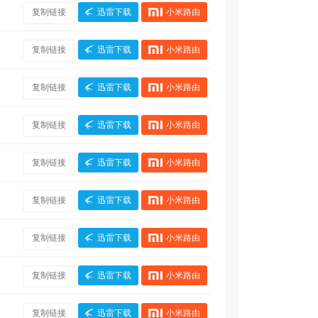
复制链接
迅雷下载
小米路由
复制链接
迅雷下载
小米路由
复制链接
迅雷下载
小米路由
复制链接
迅雷下载
小米路由
复制链接
迅雷下载
小米路由
复制链接
迅雷下载
小米路由
复制链接
迅雷下载
小米路由
复制链接
迅雷下载
小米路由
复制链接
迅雷下载
小米路由