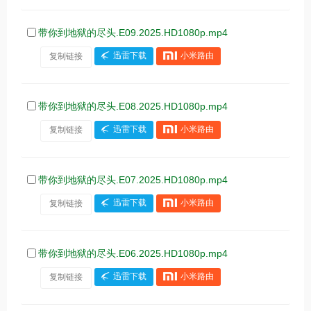
带你到地狱的尽头.E09.2025.HD1080p.mp4
复制链接
迅雷下载
小米路由
带你到地狱的尽头.E08.2025.HD1080p.mp4
复制链接
迅雷下载
小米路由
带你到地狱的尽头.E07.2025.HD1080p.mp4
复制链接
迅雷下载
小米路由
带你到地狱的尽头.E06.2025.HD1080p.mp4
复制链接
迅雷下载
小米路由