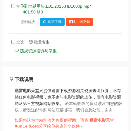
带你到地狱尽头.E01.2025.HD1080p.mp4
401.50 MB
复制链接
迅雷下载
小米下载
全选
批量复制
违规资源投诉与举报
下载说明
迅雷电影天堂
只提供迅雷下载资源相关资源查询服务，不存
储任何电影视频，也不参与电影资源的上传，所有电影资源
均从第三方视频网站收集。
若本站收录的资源涉及到您的版
权，请发送邮件到网站底部邮箱，我们会及处理，谢谢！
如果您认为本站能够为你提供帮助，请将
迅雷电影天堂
XunLei8.org
分享给你身边的小伙伴~