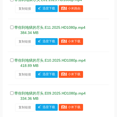
复制链接
迅雷下载
小米路由
带你到地狱的尽头.E11.2025.HD1080p.mp4
384.34 MB
复制链接
迅雷下载
小米下载
带你到地狱的尽头.E10.2025.HD1080p.mp4
418.89 MB
复制链接
迅雷下载
小米下载
带你到地狱的尽头.E09.2025.HD1080p.mp4
334.36 MB
复制链接
迅雷下载
小米下载