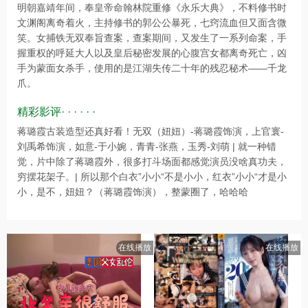
明朝嘉靖年间，奉皇帝命翰林院重修《永乐大典》，不料修书时
文渊阁离奇着火，主持修书的郭公公暴死，七窍流血但又面含微
笑。女捕铁无双奉旨查案，查案期间，又发生了一系列命案，手
握重权的呼延大人以及皇后秘密发展的心腹宫女都离奇死亡，凶
手为蒙面女杀手，使用的是江湖失传二十年的残忍秘术——千龙
爪。
精彩影评· · · · · ·
蒋璐霞古装造型还真好看！无双（妞妞）-蒋璐霞饰演，上官寰-
刘禹希饰演，如意-于小婉，青青-张燕，玉秀-刘萌 | 就一种错
觉，片中除了蒋璐霞外，很多打斗场面都感觉演员没啥真功夫，
穷摆花架子。| 所以那个白衣”小小“不是小小，红衣”小小“才是小
小，是不，妞妞？（蒋璐霞饰演），整蒙圈了，哈哈哈