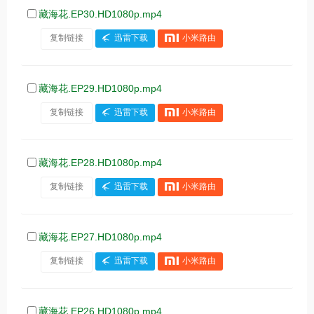
藏海花.EP30.HD1080p.mp4
复制链接
迅雷下载
小米路由
藏海花.EP29.HD1080p.mp4
复制链接
迅雷下载
小米路由
藏海花.EP28.HD1080p.mp4
复制链接
迅雷下载
小米路由
藏海花.EP27.HD1080p.mp4
复制链接
迅雷下载
小米路由
藏海花.EP26.HD1080p.mp4