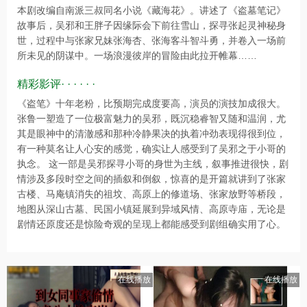
本剧改编自南派三叔同名小说《藏海花》。讲述了《盗墓笔记》
故事后，吴邪和王胖子因缘际会下前往雪山，探寻张起灵神秘身
世，过程中与张家兄妹张海杏、张海客斗智斗勇，并卷入一场前
所未见的阴谋中。一场浪漫彼岸的冒险由此拉开帷幕……
精彩影评· · · · · ·
《盗笔》十年老粉，比预期完成度要高，演员的演技加成很大。
张鲁一塑造了一位极富魅力的吴邪，既沉稳睿智又随和温润，尤
其是眼神中的清澈感和那种冷静果决的执着冲劲表现得很到位，
有一种莫名让人心安的感觉，确实让人感受到了吴邪之于小哥的
执念。 这一部是吴邪探寻小哥的身世为主线，叙事推进很快，剧
情涉及多段时空之间的插叙和倒叙，惊喜的是开篇就讲到了张家
古楼、马庵镇消失的祖坟、高原上的修道场、张家放野等桥段，
地图从深山古墓、民国小镇延展到异域风情、高原寺庙，无论是
剧情还原度还是惊险奇观的呈现上都能感受到剧组确实用了心。