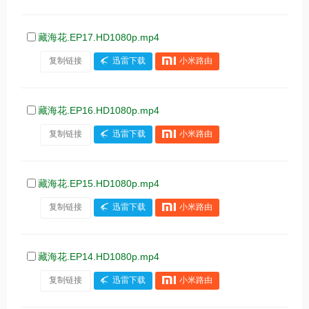
藏海花.EP17.HD1080p.mp4
复制链接
迅雷下载
小米路由
藏海花.EP16.HD1080p.mp4
复制链接
迅雷下载
小米路由
藏海花.EP15.HD1080p.mp4
复制链接
迅雷下载
小米路由
藏海花.EP14.HD1080p.mp4
复制链接
迅雷下载
小米路由