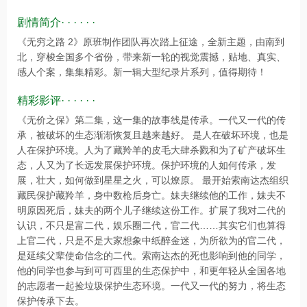
剧情简介· · · · · ·
《无穷之路 2》原班制作团队再次踏上征途，全新主题，由南到
北，穿梭全国多个省份，带来新一轮的视觉震撼，贴地、真实、
感人个案，集集精彩。新一辑大型纪录片系列，值得期待！
精彩影评· · · · · ·
《无价之保》第二集，这一集的故事线是传承。一代又一代的传
承，被破坏的生态渐渐恢复且越来越好。 是人在破坏环境，也是
人在保护环境。人为了藏羚羊的皮毛大肆杀戮和为了矿产破坏生
态，人又为了长远发展保护环境。保护环境的人如何传承，发
展，壮大，如何做到星星之火，可以燎原。 最开始索南达杰组织
藏民保护藏羚羊，身中数枪后身亡。妹夫继续他的工作，妹夫不
明原因死后，妹夫的两个儿子继续这份工作。扩展了我对二代的
认识，不只是富二代，娱乐圈二代，官二代……其实它们也算得
上官二代，只是不是大家想象中纸醉金迷，为所欲为的官二代，
是延续父辈使命信念的二代。索南达杰的死也影响到他的同学，
他的同学也参与到可可西里的生态保护中，和更年轻从全国各地
的志愿者一起捡垃圾保护生态环境。一代又一代的努力，将生态
保护传承下去。