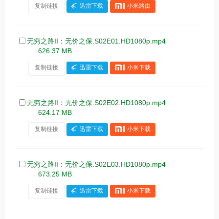
复制链接
迅雷下载
小米路由
无穷之路II：无价之保.S02E01.HD1080p.mp4
626.37 MB
复制链接
迅雷下载
小米下载
无穷之路II：无价之保.S02E02.HD1080p.mp4
624.17 MB
复制链接
迅雷下载
小米下载
无穷之路II：无价之保.S02E03.HD1080p.mp4
673.25 MB
复制链接
迅雷下载
小米下载