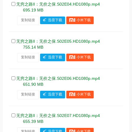
无穷之路II：无价之保.S02E04.HD1080p.mp4
695.19 MB
复制链接
迅雷下载
小米下载
无穷之路II：无价之保.S02E05.HD1080p.mp4
755.14 MB
复制链接
迅雷下载
小米下载
无穷之路II：无价之保.S02E06.HD1080p.mp4
651.90 MB
复制链接
迅雷下载
小米下载
无穷之路II：无价之保.S02E07.HD1080p.mp4
655.39 MB
复制链接
迅雷下载
小米下载