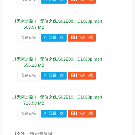
无穷之路II：无价之保.S02E08.HD1080p.mp4
609.97 MB
复制链接
迅雷下载
小米下载
无穷之路II：无价之保.S02E09.HD1080p.mp4
656.18 MB
复制链接
迅雷下载
小米下载
无穷之路II：无价之保.S02E10.HD1080p.mp4
716.99 MB
复制链接
迅雷下载
小米下载
全选
批量复制