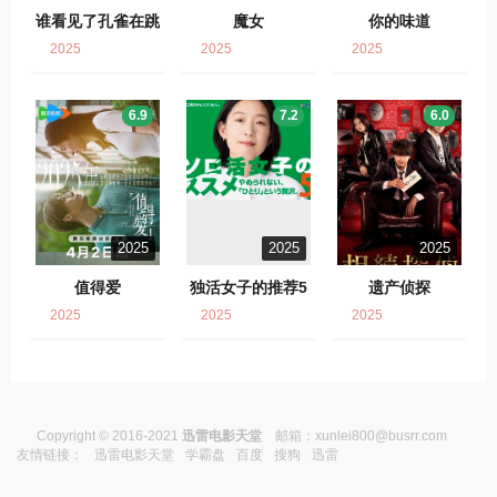
谁看见了孔雀在跳
魔女
你的味道
舞？
2025
2025
2025
6.9
7.2
6.0
2025
2025
2025
值得爱
独活女子的推荐5
遗产侦探
2025
2025
2025
Copyright © 2016-2021
迅雷电影天堂
邮箱：
xunlei800@busrr.com
友情链接：
迅雷电影天堂
学霸盘
百度
搜狗
迅雷