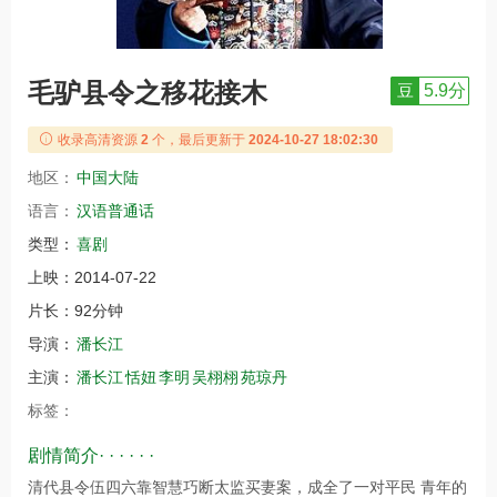
毛驴县令之移花接木
豆
5.9分
收录高清资源
2
个，最后更新于
2024-10-27 18:02:30
地区：
中国大陆
语言：
汉语普通话
类型：
喜剧
上映：
2014-07-22
片长：
92分钟
导演：
潘长江
主演：
潘长江
恬妞
李明
吴栩栩
苑琼丹
标签：
剧情简介· · · · · ·
清代县令伍四六靠智慧巧断太监买妻案，成全了一对平民 青年的