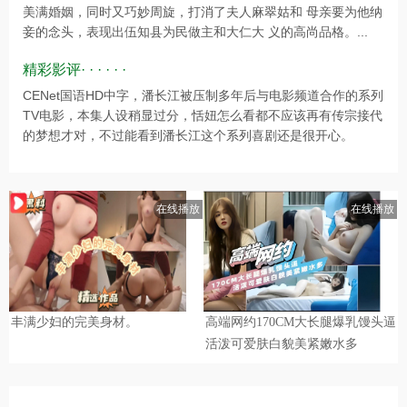
美满婚姻，同时又巧妙周旋，打消了夫人麻翠姑和 母亲要为他纳
妾的念头，表现出伍知县为民做主和大仁大 义的高尚品格。...
精彩影评· · · · · ·
CENet国语HD中字，潘长江被压制多年后与电影频道合作的系列
TV电影，本集人设稍显过分，恬妞怎么看都不应该再有传宗接代
的梦想才对，不过能看到潘长江这个系列喜剧还是很开心。