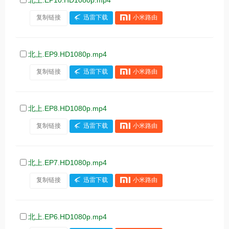
复制链接
迅雷下载
小米路由
北上.EP9.HD1080p.mp4
复制链接
迅雷下载
小米路由
北上.EP8.HD1080p.mp4
复制链接
迅雷下载
小米路由
北上.EP7.HD1080p.mp4
复制链接
迅雷下载
小米路由
北上.EP6.HD1080p.mp4