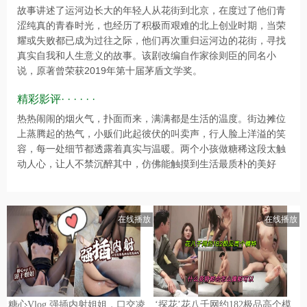
故事讲述了运河边长大的年轻人从花街到北京，在度过了他们青
涩纯真的青春时光，也经历了积极而艰难的北上创业时期，当荣
耀或失败都已成为过往之际，他们再次重归运河边的花街，寻找
真实自我和人生意义的故事。该剧改编自作家徐则臣的同名小
说，原著曾荣获2019年第十届茅盾文学奖。
精彩影评· · · · · ·
热热闹闹的烟火气，扑面而来，满满都是生活的温度。街边摊位
上蒸腾起的热气，小贩们此起彼伏的叫卖声，行人脸上洋溢的笑
容，每一处细节都透露着真实与温暖。两个小孩做糖稀这段太触
动人心，让人不禁沉醉其中，仿佛能触摸到生活最质朴的美好