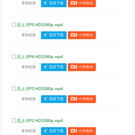
复制链接
迅雷下载
小米路由
北上.EP5.HD1080p.mp4
复制链接
迅雷下载
小米路由
北上.EP4.HD1080p.mp4
复制链接
迅雷下载
小米路由
北上.EP3.HD1080p.mp4
复制链接
迅雷下载
小米路由
北上.EP2.HD1080p.mp4
复制链接
迅雷下载
小米路由