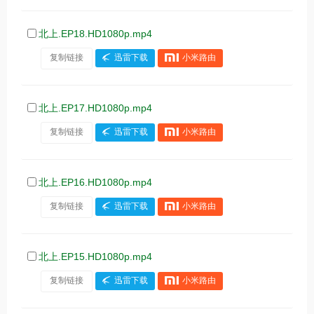
北上.EP18.HD1080p.mp4
复制链接
迅雷下载
小米路由
北上.EP17.HD1080p.mp4
复制链接
迅雷下载
小米路由
北上.EP16.HD1080p.mp4
复制链接
迅雷下载
小米路由
北上.EP15.HD1080p.mp4
复制链接
迅雷下载
小米路由