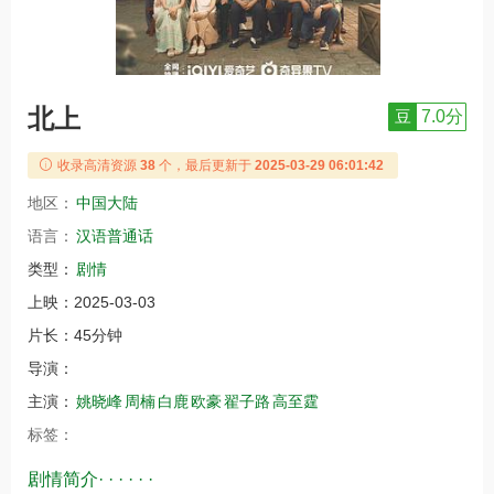
北上
豆
7.0分
收录高清资源
38
个，最后更新于
2025-03-29 06:01:42
地区：
中国大陆
语言：
汉语普通话
类型：
剧情
上映：
2025-03-03
片长：
45分钟
导演：
主演：
姚晓峰
周楠
白鹿
欧豪
翟子路
高至霆
标签：
剧情简介· · · · · ·