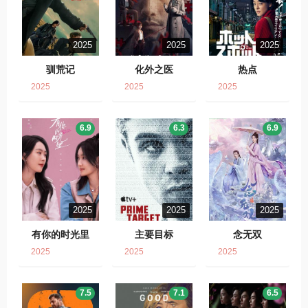
2025
2025
2025
驯荒记
化外之医
热点
2025
2025
2025
6.9
6.3
6.9
2025
2025
2025
有你的时光里
主要目标
念无双
2025
2025
2025
7.5
7.1
6.5