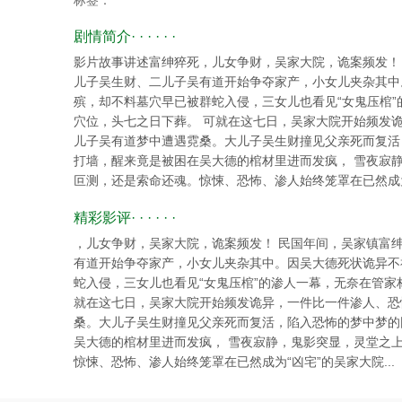
标签：
剧情简介· · · · · ·
影片故事讲述富绅猝死，儿女争财，吴家大院，诡案频发！
儿子吴生财、二儿子吴有道开始争夺家产，小女儿夹杂其中
殡，却不料墓穴早已被群蛇入侵，三女儿也看见“女鬼压棺
穴位，头七之日下葬。 可就在这七日，吴家大院开始频发
儿子吴有道梦中遭遇霓桑。大儿子吴生财撞见父亲死而复活
打墙，醒来竟是被困在吴大德的棺材里进而发疯， 雪夜寂
叵测，还是索命还魂。惊悚、恐怖、渗人始终笼罩在已然成为“
精彩影评· · · · · ·
，儿女争财，吴家大院，诡案频发！ 民国年间，吴家镇富
有道开始争夺家产，小女儿夹杂其中。因吴大德死状诡异不
蛇入侵，三女儿也看见“女鬼压棺”的渗人一幕，无奈在管家
就在这七日，吴家大院开始频发诡异，一件比一件渗人、恐
桑。大儿子吴生财撞见父亲死而复活，陷入恐怖的梦中梦的
吴大德的棺材里进而发疯， 雪夜寂静，鬼影突显，灵堂之
惊悚、恐怖、渗人始终笼罩在已然成为“凶宅”的吴家大院...