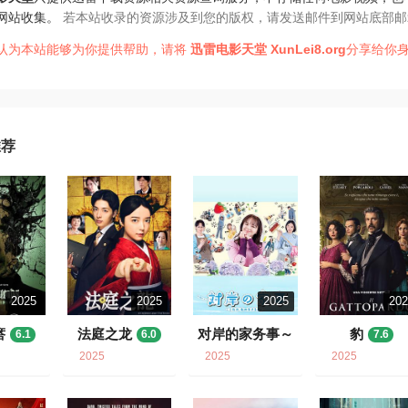
网站收集。
若本站收录的资源涉及到您的版权，请发送邮件到网站底部邮
认为本站能够为你提供帮助，请将
迅雷电影天堂
XunLei8.org
分享给你身
推荐
2025
2025
2025
20
瘩
法庭之龙
对岸的家务事～
豹
6.1
6.0
7.6
这就是我的生存
2025
2025
2025
之道！～
7.3