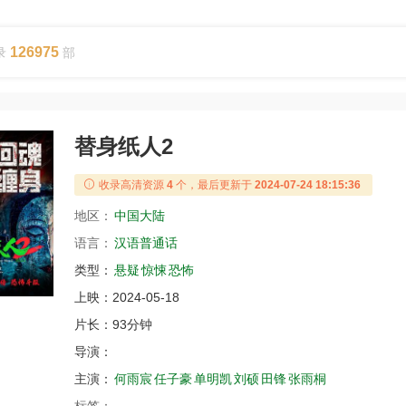
126975
录
部
替身纸人2
收录高清资源
4
个，最后更新于
2024-07-24 18:15:36
地区：
中国大陆
语言：
汉语普通话
类型：
悬疑
惊悚
恐怖
上映：
2024-05-18
片长：
93分钟
导演：
主演：
何雨宸
任子豪
单明凯
刘硕
田锋
张雨桐