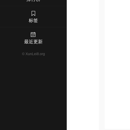
标签
最近更新
©
XunLei8.org