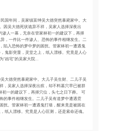
 民国年间，吴家镇富绅吴大德突然暴毙家中。大
。因吴大德死状诡异不祥，吴家人选择深夜出
”的渗人一幕，无奈在管家林初一的建议下，再择
诡异，一件比一件渗人、恐怖的事件相继发生。二
，陷入恐怖的梦中梦的困扰。管家林初一遭遇鬼
静，鬼影突显，灵堂之上，纸人漂移。究竟是人心
凶宅”的吴家大院...
绅吴大德突然暴毙家中。大儿子吴生财、二儿子吴
祥，吴家人选择深夜出殡，却不料墓穴早已被群
林初一的建议下，再择穴位，头七之日下葬。 可
怖的事件相继发生。二儿子吴有道梦中遭遇霓
困扰。管家林初一遭遇鬼打墙，醒来竟是被困在
上，纸人漂移。究竟是人心叵测，还是索命还魂。