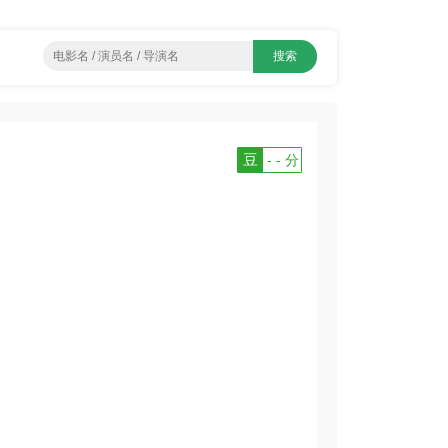
豆
- - 分