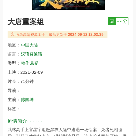
大唐重案组
豆
- - 分
收录高清资源
2
个，最后更新于
2024-09-12 12:03:39
地区：
中国大陆
语言：
汉语普通话
类型：
动作
悬疑
上映：
2021-02-09
片长：
71分钟
导演：
主演：
陈国坤
标签：
剧情简介· · · · · ·
武林高手上官星宇追赶黑衣人途中遭遇一场命案，死者死相怪