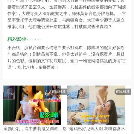
异，引起了他的好奇心。没想到这只是一连串凶杀案的开始，紧
接着出现了密室杀人、医馆惨案，几桩案件的线索都指向了“蝴蝶
作案”，大理寺众人深陷谜案之中，师妹莫昭言也身陷危机。上官
星宇受托于大理寺调查此案，与南疆奇女、大理寺少卿等人建立
破案小组。他们能否拨开层层迷雾，打破僵局查出真凶？
精彩影评· · · · · ·
不合格。演员台词要么纯念白要么打鸡血，陈国坤的配音好多断
句都是错的！剧情虽然不乱，但是太过简单，没有探案片、悬疑
片的色彩。编剧的文字功底堪忧，念白一堆被网络搞乱的所谓“古
语”，乱七八糟，东拼西凑！