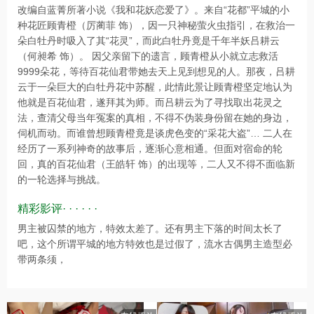
改编自蓝菁所著小说《我和花妖恋爱了》。来自“花都”平城的小
种花匠顾青橙（厉蔺菲 饰），因一只神秘萤火虫指引，在救治一
朵白牡丹时吸入了其“花灵”，而此白牡丹竟是千年半妖吕耕云
（何昶希 饰）。 因父亲留下的遗言，顾青橙从小就立志救活
9999朵花，等待百花仙君带她去天上见到想见的人。那夜，吕耕
云于一朵巨大的白牡丹花中苏醒，此情此景让顾青橙坚定地认为
他就是百花仙君，遂拜其为师。而吕耕云为了寻找取出花灵之
法，查清父母当年冤案的真相，不得不伪装身份留在她的身边，
伺机而动。而谁曾想顾青橙竟是谈虎色变的“采花大盗”… 二人在
经历了一系列神奇的故事后，逐渐心意相通。但面对宿命的轮
回，真的百花仙君（王皓轩 饰）的出现等，二人又不得不面临新
的一轮选择与挑战。
精彩影评· · · · · ·
男主被囚禁的地方，特效太差了。还有男主下落的时间太长了
吧，这个所谓平城的地方特效也是过假了，流水古偶男主造型必
带两条须，