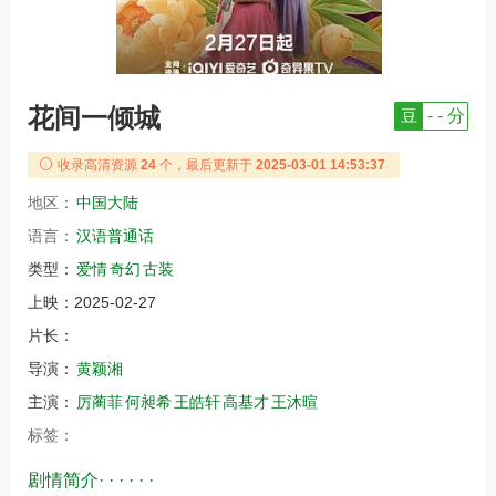
花间一倾城
豆
- - 分
收录高清资源
24
个，最后更新于
2025-03-01 14:53:37
地区：
中国大陆
语言：
汉语普通话
类型：
爱情
奇幻
古装
上映：
2025-02-27
片长：
导演：
黄颖湘
主演：
厉蔺菲
何昶希
王皓轩
高基才
王沐暄
标签：
剧情简介· · · · · ·