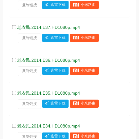
复制链接
迅雷下载
小米路由
老农民.2014.E37.HD1080p.mp4
复制链接
迅雷下载
小米路由
老农民.2014.E36.HD1080p.mp4
复制链接
迅雷下载
小米路由
老农民.2014.E35.HD1080p.mp4
复制链接
迅雷下载
小米路由
老农民.2014.E34.HD1080p.mp4
复制链接
迅雷下载
小米路由