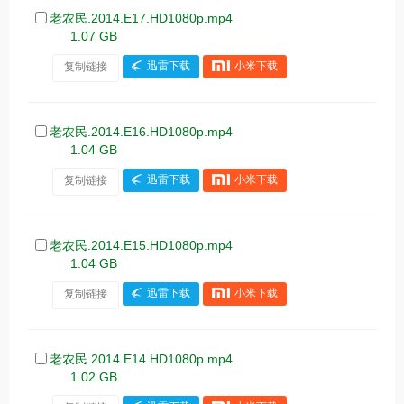
老农民.2014.E17.HD1080p.mp4
1.07 GB
复制链接
迅雷下载
小米下载
老农民.2014.E16.HD1080p.mp4
1.04 GB
复制链接
迅雷下载
小米下载
老农民.2014.E15.HD1080p.mp4
1.04 GB
复制链接
迅雷下载
小米下载
老农民.2014.E14.HD1080p.mp4
1.02 GB