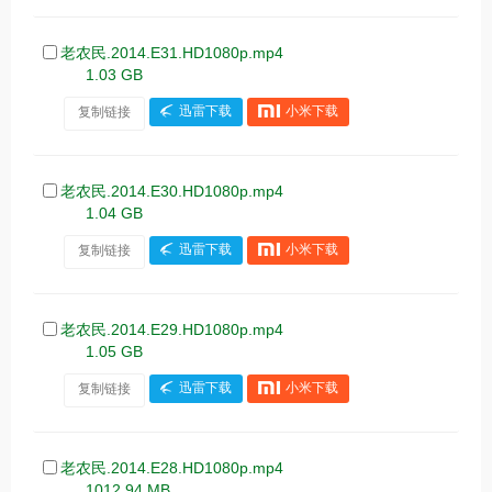
老农民.2014.E31.HD1080p.mp4
1.03 GB
复制链接
迅雷下载
小米下载
老农民.2014.E30.HD1080p.mp4
1.04 GB
复制链接
迅雷下载
小米下载
老农民.2014.E29.HD1080p.mp4
1.05 GB
复制链接
迅雷下载
小米下载
老农民.2014.E28.HD1080p.mp4
1012.94 MB