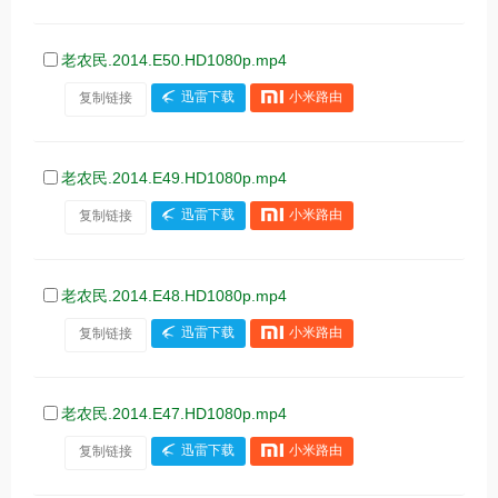
老农民.2014.E50.HD1080p.mp4
复制链接
迅雷下载
小米路由
老农民.2014.E49.HD1080p.mp4
复制链接
迅雷下载
小米路由
老农民.2014.E48.HD1080p.mp4
复制链接
迅雷下载
小米路由
老农民.2014.E47.HD1080p.mp4
复制链接
迅雷下载
小米路由