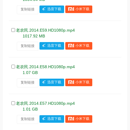
复制链接
迅雷下载
小米下载
老农民.2014.E59.HD1080p.mp4
1017.92 MB
复制链接
迅雷下载
小米下载
老农民.2014.E58.HD1080p.mp4
1.07 GB
复制链接
迅雷下载
小米下载
老农民.2014.E57.HD1080p.mp4
1.01 GB
复制链接
迅雷下载
小米下载