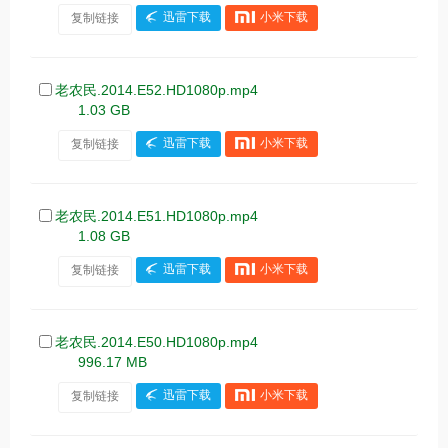
复制链接
迅雷下载
小米下载
老农民.2014.E52.HD1080p.mp4
1.03 GB
复制链接
迅雷下载
小米下载
老农民.2014.E51.HD1080p.mp4
1.08 GB
复制链接
迅雷下载
小米下载
老农民.2014.E50.HD1080p.mp4
996.17 MB
复制链接
迅雷下载
小米下载