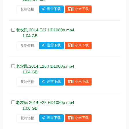
复制链接
迅雷下载
小米下载
老农民.2014.E27.HD1080p.mp4
1.04 GB
复制链接
迅雷下载
小米下载
老农民.2014.E26.HD1080p.mp4
1.04 GB
复制链接
迅雷下载
小米下载
老农民.2014.E25.HD1080p.mp4
1.06 GB
复制链接
迅雷下载
小米下载