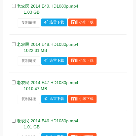
老农民.2014.E49.HD1080p.mp4
1.03 GB
复制链接
迅雷下载
小米下载
老农民.2014.E48.HD1080p.mp4
1022.31 MB
复制链接
迅雷下载
小米下载
老农民.2014.E47.HD1080p.mp4
1010.47 MB
复制链接
迅雷下载
小米下载
老农民.2014.E46.HD1080p.mp4
1.01 GB