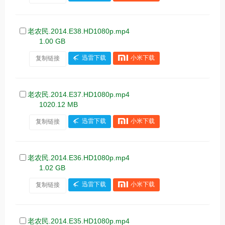
老农民.2014.E38.HD1080p.mp4
1.00 GB
复制链接
迅雷下载
小米下载
老农民.2014.E37.HD1080p.mp4
1020.12 MB
复制链接
迅雷下载
小米下载
老农民.2014.E36.HD1080p.mp4
1.02 GB
复制链接
迅雷下载
小米下载
老农民.2014.E35.HD1080p.mp4