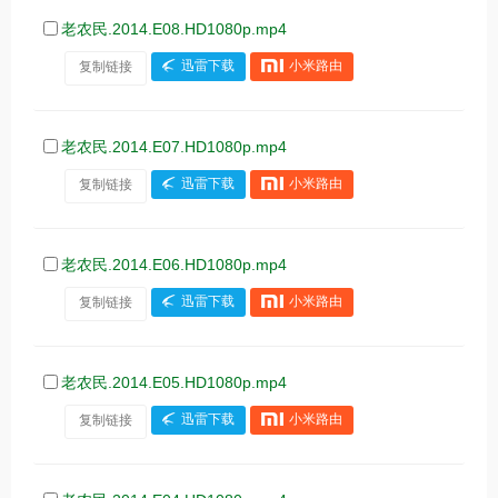
老农民.2014.E08.HD1080p.mp4
复制链接
迅雷下载
小米路由
老农民.2014.E07.HD1080p.mp4
复制链接
迅雷下载
小米路由
老农民.2014.E06.HD1080p.mp4
复制链接
迅雷下载
小米路由
老农民.2014.E05.HD1080p.mp4
复制链接
迅雷下载
小米路由