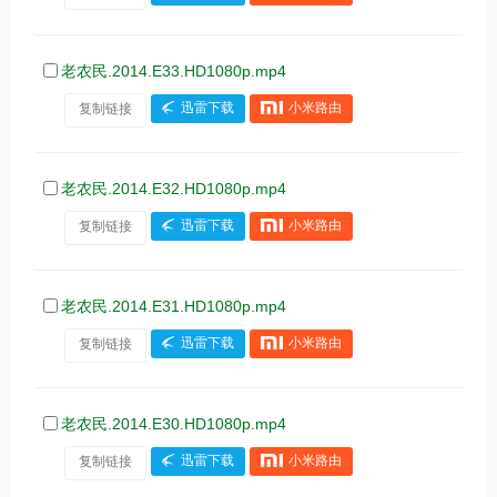
老农民.2014.E33.HD1080p.mp4
复制链接
迅雷下载
小米路由
老农民.2014.E32.HD1080p.mp4
复制链接
迅雷下载
小米路由
老农民.2014.E31.HD1080p.mp4
复制链接
迅雷下载
小米路由
老农民.2014.E30.HD1080p.mp4
复制链接
迅雷下载
小米路由