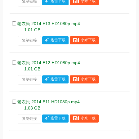
复制链接
迅雷下载
小米下载
老农民.2014.E13.HD1080p.mp4
1.01 GB
复制链接
迅雷下载
小米下载
老农民.2014.E12.HD1080p.mp4
1.01 GB
复制链接
迅雷下载
小米下载
老农民.2014.E11.HD1080p.mp4
1.03 GB
复制链接
迅雷下载
小米下载