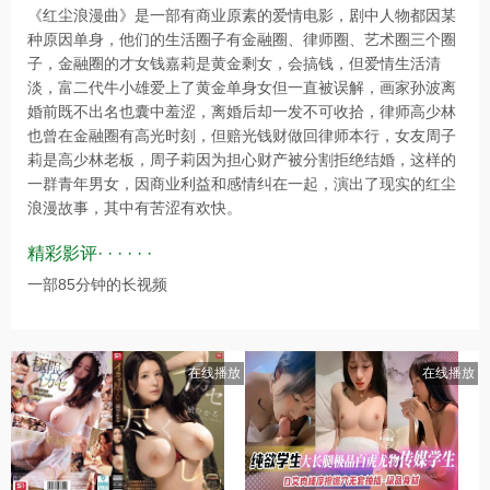
《红尘浪漫曲》是一部有商业原素的爱情电影，剧中人物都因某
种原因单身，他们的生活圈子有金融圈、律师圈、艺术圈三个圈
子，金融圈的才女钱嘉莉是黄金剩女，会搞钱，但爱情生活清
淡，富二代牛小雄爱上了黄金单身女但一直被误解，画家孙波离
婚前既不出名也囊中羞涩，离婚后却一发不可收拾，律师高少林
也曾在金融圈有高光时刻，但赔光钱财做回律师本行，女友周子
莉是高少林老板，周子莉因为担心财产被分割拒绝结婚，这样的
一群青年男女，因商业利益和感情纠在一起，演出了现实的红尘
浪漫故事，其中有苦涩有欢快。
精彩影评· · · · · ·
一部85分钟的长视频