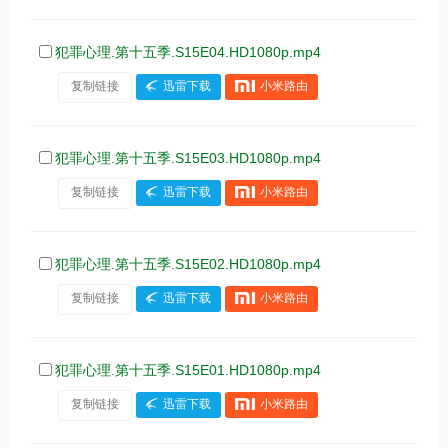
犯罪心理.第十五季.S15E04.HD1080p.mp4
复制链接
迅雷下载
小米路由
犯罪心理.第十五季.S15E03.HD1080p.mp4
复制链接
迅雷下载
小米路由
犯罪心理.第十五季.S15E02.HD1080p.mp4
复制链接
迅雷下载
小米路由
犯罪心理.第十五季.S15E01.HD1080p.mp4
复制链接
迅雷下载
小米路由