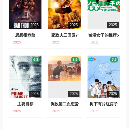
2025
2025
2025
思想很危险
家政夫三田园7
独活女子的推荐5
2025
2025
2025
6.3
8.9
7.9
2025
2025
2025
主要目标
倒数第二次恋爱
树下有片红房子
2025
2025
2025