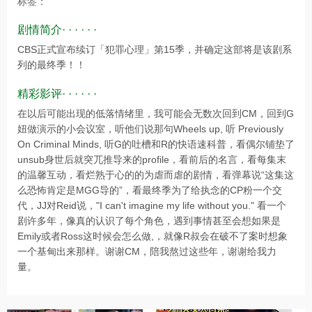
标签：
剧情简介· · · · · ·
CBS正式宣布续订「犯罪心理」第15季，并确定这部将是该剧系
列的最终季！！
精彩影评· · · · · ·
在以后可能出现的低落情绪里，我可能会无数次回到CM，回到G
妞做演示的小会议室，听他们说那句Wheels up, 听 Previously
On Criminal Minds, 听G的吐槽和R的快语速科普，看偶尔铺垫了
unsub身世后就突兀推导来的profile，看前后的名言，看每集末
的温馨互动，看烂熟于心的的为虐而虐的剧情，看弹幕说“这集这
么恐怖肯定是MGG导的”，看最终季为了给执念的CP粉一个交
代，JJ对Reid说，"I can't imagine my life without you." 看一个
剧许多年，像真的认识了每个角色，遇到事情甚至会想如果是
Emily或者Ross这时候会怎么做,，就像R叔会在破不了案时想象
一个基甸出来那样。谢谢CM，陪我熬过这些年，谢谢给我力
量。