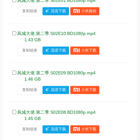
风城大佬.第二季.S02E01.BD1080p.mp4
复制链接
迅雷下载
小米路由
风城大佬.第二季.S02E10.BD1080p.mp4
1.43 GB
复制链接
迅雷下载
小米下载
风城大佬.第二季.S02E09.BD1080p.mp4
1.46 GB
复制链接
迅雷下载
小米下载
风城大佬.第二季.S02E08.BD1080p.mp4
1.45 GB
复制链接
迅雷下载
小米下载