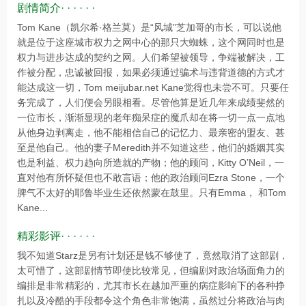
剧情简介· · · · · ·
Tom Kane（凯尔希·格兰莫）是“风城”芝加哥的市长，可以说他
就是位于这座城市权力之网中心的那只大蜘蛛，这个网同时也是
权力与进步达成的契约之网。人们希望被领导，争端被解决，工
作被分配，忠诚被回报，如果必须通过骗术与违背道德的方式才
能达成这一切，Tom meijubar.net Kane觉得也未尝不可。只要任
务完成了，人们便会另眼相看。尽管他算是近几年来成绩斐然的
一位市长，渐渐显现的老年痴呆症的魔爪却在将一切一点一点地
从他身边剥离走，他不能相信自己的记忆力、最亲密的盟友、甚
至是他自己。他的妻子Meredith并不知道这些，他们的婚姻其实
也是利益、权力趋向所造就的产物；他的顾问，Kitty O’Neil，一
直对他有所怀疑但也不敢言语；他的政治顾问Ezra Stone，一个
脾气不太好的耶鲁毕业生还依然蒙在鼓里。只有Emma， 和Tom
Kane...
精彩影评· · · · · ·
我不知道Starz是另有计划还是钱不够使了，竟然取消了这部剧，
太可惜了，这部剧情节即使比较常见，但编剧对政治场面角力的
编排是非常精彩的，尤其市长在越加严重的病症影响下的各种挣
扎以及冷酷的手段都令这个角色非常饱满，虽然过分将政治与肉