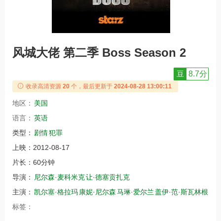
风城大佬 第二季 Boss Season 2
豆
8.7分
收录高清资源
20
个，最后更新于
2024-08-28 13:00:11
地区：
美国
语言：
英语
类型：
剧情
犯罪
上映：
2012-08-17
片长：
60分钟
导演：
尼尔森·麦科米克
让·德塞贡扎克
主演：
凯尔塞·格拉玛
康妮·尼尔森
马琳·爱尔兰
盖伊·范·斯瓦林根
标签：