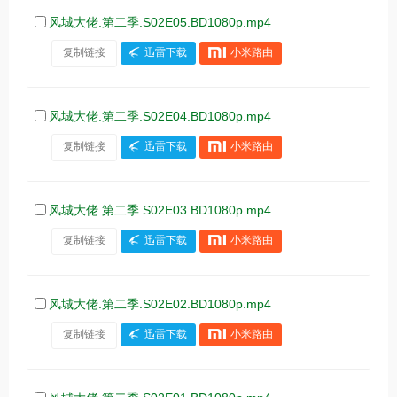
风城大佬.第二季.S02E05.BD1080p.mp4
复制链接
迅雷下载
小米路由
风城大佬.第二季.S02E04.BD1080p.mp4
复制链接
迅雷下载
小米路由
风城大佬.第二季.S02E03.BD1080p.mp4
复制链接
迅雷下载
小米路由
风城大佬.第二季.S02E02.BD1080p.mp4
复制链接
迅雷下载
小米路由