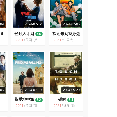
-09
2024-07-12
2024-07-05
为止
登月大计划
欢迎来到我身边
6.6
6.0
2024
/
美国 / 英国 / 喜剧 爱情
2024
/
中国大陆 / 喜剧 爱情 奇幻
-05
2024-07-19
2024-05-29
坠爱地中海
碰触
6.2
6.4
2024
/
美国 / 喜剧 爱情 音乐
2024
/
冰岛 / 剧情 爱情