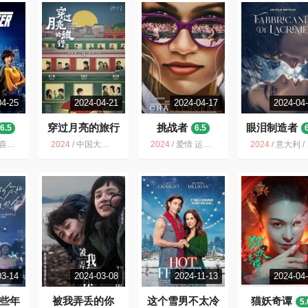
04-25
2024-04-21
2024-04-17
2024-04
穿过月亮的旅行
挑战者
眼泪制造者
6.5
6.5
6.2
悬疑 犯罪
2024
/
中国大陆 / 剧情 爱情
2024
/
爱情 运动 体育 青春 网球
2024
/
意大利 / 剧情 爱情 惊悚
03-14
2024-03-08
2024-11-13
2024-04
些年
被我弄丢的你
这个雪男不太冷
猫妖奇谭
5.