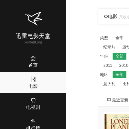
电影
共收
迅雷电影天堂
类型：
全部
xunlei8.org
纪录片
运
年份：
全部
首页
2011
2010
地区：
全部
意大利
比
电影
最近更新
电视剧
排行榜