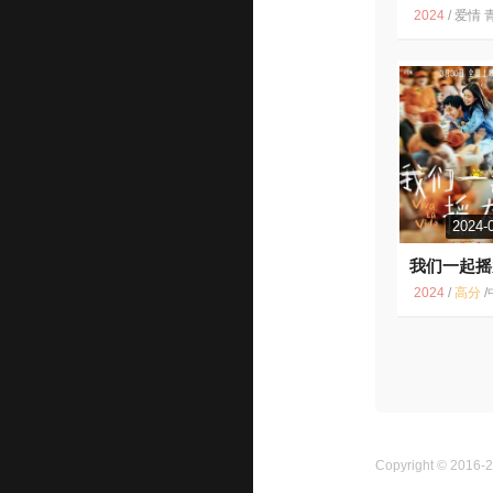
7.0
2024
/
爱情 青春 文
2024-
我们一起摇
8.0
2024
/
高分
/
中国大陆 / 中
Copyright © 2016-