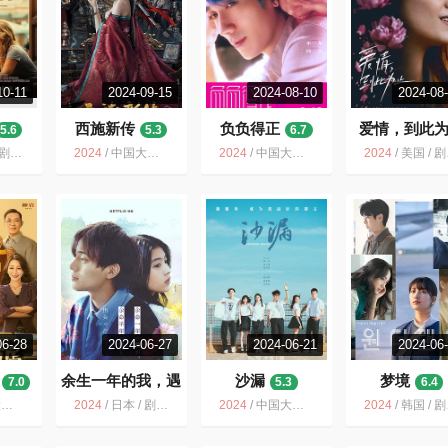
10-11
2024-09-15
2024-08-10
2024-08
西施新传
负负得正
爱情，到此
5.6
5.3
6.7
6.0
 爱情
2024
/
中国大陆 / 爱情 悬疑 历史 古装
2024
/
中国大陆 / 剧情 爱情
2024
/
美国 / 剧情 爱情
06-28
2024-06-27
2024-06-21
2024-06
余生一年的我，遇
沙漏
梦境
7.0
5.3
6.4
见了的余生半年的
情
2024
/
日本 / 剧情 爱情
2024
/
中国大陆 / 爱情
2024
/
韩国 / 剧情 爱情 科幻
你的故事
6.9