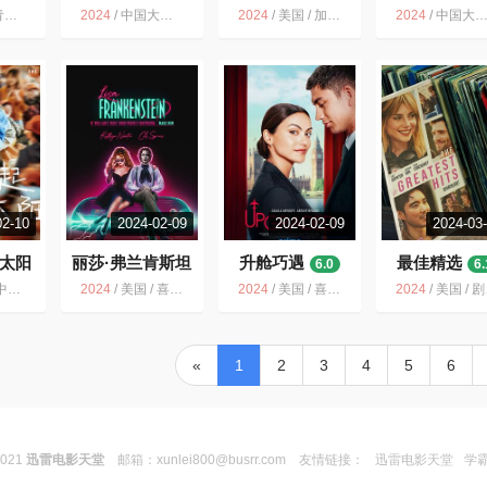
5.7
6.0
艺
2024
/
中国大陆 / 剧情 爱情
2024
/
美国 / 加拿大 / 喜剧 爱情 奇幻
2024
/
中国大陆 / 爱情 奇幻
02-10
2024-02-09
2024-02-09
2024-03
太阳
丽莎·弗兰肯斯坦
升舱巧遇
最佳精选
6.0
6.
6.5
国香港 / 剧情 爱情 家庭
2024
/
美国 / 喜剧 爱情 恐怖 奇幻
2024
/
美国 / 喜剧 爱情
2024
/
美国 / 剧情 喜剧 爱情 歌舞 奇幻
«
1
2
3
4
5
6
2021
迅雷电影天堂
邮箱：
xunlei800@busrr.com
友情链接：
迅雷电影天堂
学