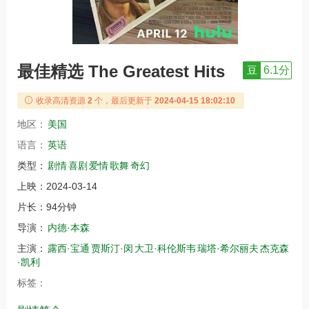
最佳精选 The Greatest Hits
豆
6.1分
收录高清资源
2
个，最后更新于
2024-04-15 18:02:10
地区：
美国
语言：
英语
类型：
剧情
喜剧
爱情
歌舞
奇幻
上映：
2024-03-14
片长：
94分钟
导演：
内德·本森
主演：
露西·宝通
贾斯汀·闵
大卫·科伦斯韦
瑞塔·希尔丽夫
杰克森
·凯利
标签：