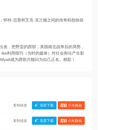
，怀特·厄普和艾克·克兰顿之间的传奇积怨徐徐
出发，把野蛮的西部，美国南北战争后的局势，
。Ike利用报刊（当时的媒体）对社会舆论产生影
死和Wyatt成为西部片顾问为自己正名。精彩！
复制链接
迅雷下载
小米路由
复制链接
迅雷下载
小米路由