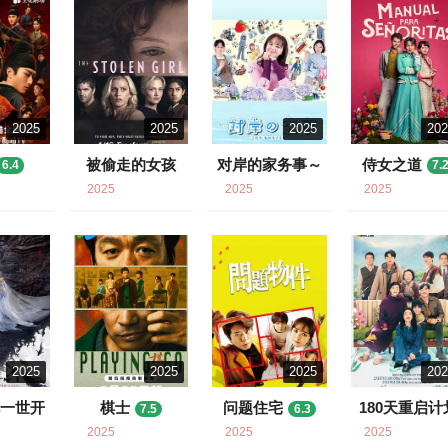
2025
2025
2025
20
被偷走的女孩
对岸的家务事～
侍女之道
6.4
7.
这就是我的生存
6.6
2025
2025
2025
之道！～
7.3
2025
2025
2025
20
花一世开
棋士
问题住宅
180天重启计
7.5
6.3
0
7.9
2025
2025
2025