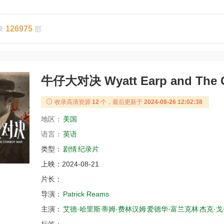
126975
录
部
牛仔大对决 Wyatt Earp and The 
收录高清资源
12
个，最后更新于
2024-08-26 12:02:38
地区：
美国
语言：
英语
类型：
剧情
纪录片
上映：
2024-08-21
片长：
导演：
Patrick Reams
主演：
艾德·哈里斯
蒂姆·费林汉姆
爱德华·富兰克林
杰克·戈