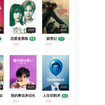
25
2025
2025
恋爱是黑暗
驯荒记
2
6.6
7.7
2025
2025
25
2025
2025
划
我的事说来话长
人生切割术
8.1
～2025・春～
2025
2025