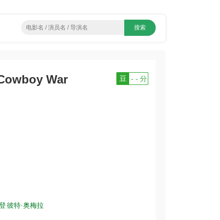
Cowboy War
豆
- - 分
登
彼特·奥梅拉