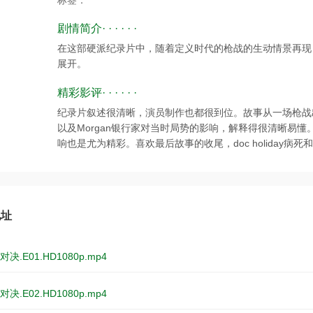
标签：
剧情简介· · · · · ·
在这部硬派纪录片中，随着定义时代的枪战的生动情景再现
展开。
精彩影评· · · · · ·
纪录片叙述很清晰，演员制作也都很到位。故事从一场枪战
以及Morgan银行家对当时局势的影响，解释得很清晰易懂
响也是尤为精彩。喜欢最后故事的收尾，doc holiday病
地址
决.E01.HD1080p.mp4
决.E02.HD1080p.mp4