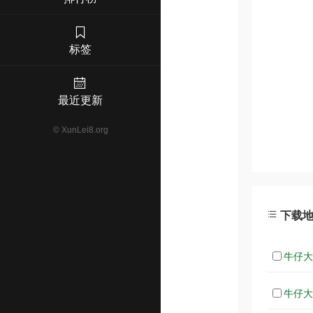
标签
最近更新
©
XunLei8.org
下载
牛仔大对
牛仔大对