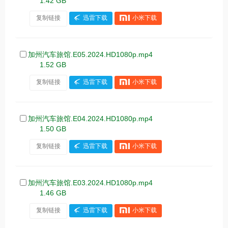
1.42 GB
复制链接
迅雷下载
小米下载
加州汽车旅馆.E05.2024.HD1080p.mp4
1.52 GB
复制链接
迅雷下载
小米下载
加州汽车旅馆.E04.2024.HD1080p.mp4
1.50 GB
复制链接
迅雷下载
小米下载
加州汽车旅馆.E03.2024.HD1080p.mp4
1.46 GB
复制链接
迅雷下载
小米下载