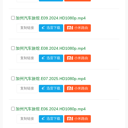
加州汽车旅馆.E09.2024.HD1080p.mp4
复制链接
迅雷下载
小米路由
加州汽车旅馆.E08.2024.HD1080p.mp4
复制链接
迅雷下载
小米路由
加州汽车旅馆.E07.2025.HD1080p.mp4
复制链接
迅雷下载
小米路由
加州汽车旅馆.E06.2024.HD1080p.mp4
复制链接
迅雷下载
小米路由