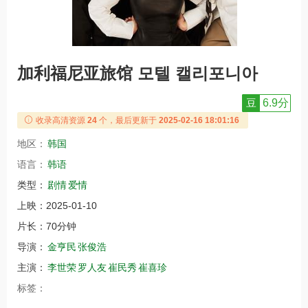
加利福尼亚旅馆 모텔 캘리포니아
豆
6.9分
收录高清资源
24
个，最后更新于
2025-02-16 18:01:16
地区：
韩国
语言：
韩语
类型：
剧情
爱情
上映：
2025-01-10
片长：
70分钟
导演：
金亨民
张俊浩
主演：
李世荣
罗人友
崔民秀
崔喜珍
标签：