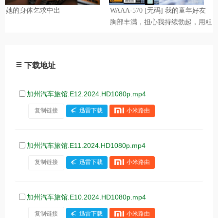
下载地址
加州汽车旅馆.E12.2024.HD1080p.mp4
复制链接
迅雷下载
小米路由
加州汽车旅馆.E11.2024.HD1080p.mp4
复制链接
迅雷下载
小米路由
加州汽车旅馆.E10.2024.HD1080p.mp4
复制链接
迅雷下载
小米路由