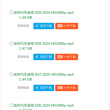
加州汽车旅馆.E09.2024.HD1080p.mp4
1.49 GB
复制链接
迅雷下载
小米下载
加州汽车旅馆.E08.2024.HD1080p.mp4
1.47 GB
复制链接
迅雷下载
小米下载
加州汽车旅馆.E07.2025.HD1080p.mp4
1.44 GB
复制链接
迅雷下载
小米下载
加州汽车旅馆.E06.2024.HD1080p.mp4