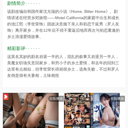
剧情简介· · · · · ·
该剧改编自韩国作家沈允瑞的小说《Home, Bitter Home》。剧
情讲述在经营乡郊旅馆——Motel California的家庭中出生和成长
的池江熙（李世荣饰）因故决意抛下亲人和初恋千延秀（罗人友
饰）离开家乡，并在12年后不得不重返旧地而再次与初恋重逢的
乡土浪漫爱情故事。
精彩影评· · · · · ·
这莫名其妙的剧名劝退一半的人，混乱的叙事又劝退另一半人，
美魔女职场失意回家乡，和穷小子的乡土爱情，和去年的回到三
达里有点相似，但李世荣长得就很乡土，选角失败，不过和罗人
友倒是很有夫妻相，土味相投