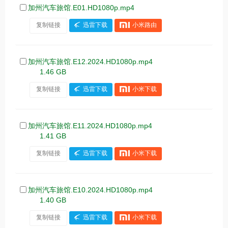
加州汽车旅馆.E01.HD1080p.mp4
复制链接
迅雷下载
小米路由
加州汽车旅馆.E12.2024.HD1080p.mp4
1.46 GB
复制链接
迅雷下载
小米下载
加州汽车旅馆.E11.2024.HD1080p.mp4
1.41 GB
复制链接
迅雷下载
小米下载
加州汽车旅馆.E10.2024.HD1080p.mp4
1.40 GB
复制链接
迅雷下载
小米下载