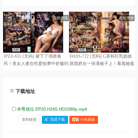
下载地址
本尊就位.EP20.H265.HD1080p.mp4
复制链接
迅雷下载
小米路由