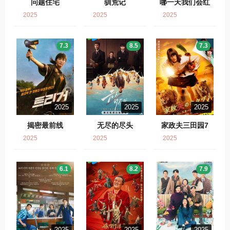
问题住宅
驯荒记
哪一天我们会红
2025
2025
2025
7.3
8.5
7.3
2025
2025
2025
揭密最前线
无尽的尽头
家政夫三田园7
2025
2025
2025
6.1
8.2
7.9
2025
2025
2025