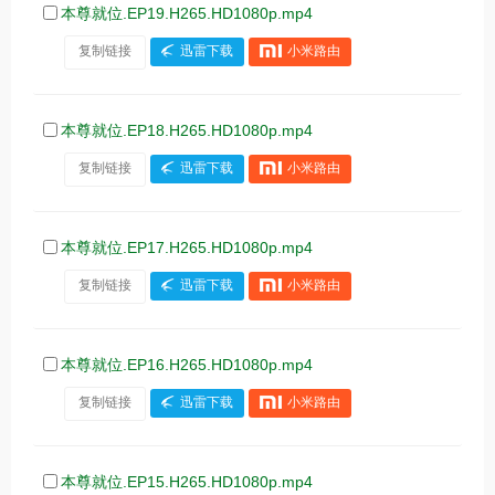
本尊就位.EP19.H265.HD1080p.mp4
复制链接
迅雷下载
小米路由
本尊就位.EP18.H265.HD1080p.mp4
复制链接
迅雷下载
小米路由
本尊就位.EP17.H265.HD1080p.mp4
复制链接
迅雷下载
小米路由
本尊就位.EP16.H265.HD1080p.mp4
复制链接
迅雷下载
小米路由
本尊就位.EP15.H265.HD1080p.mp4