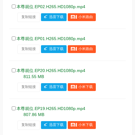
本尊就位.EP02.H265.HD1080p.mp4
复制链接
迅雷下载
小米路由
本尊就位.EP01.H265.HD1080p.mp4
复制链接
迅雷下载
小米路由
本尊就位.EP20.H265.HD1080p.mp4
811.55 MB
复制链接
迅雷下载
小米下载
本尊就位.EP19.H265.HD1080p.mp4
807.86 MB
复制链接
迅雷下载
小米下载