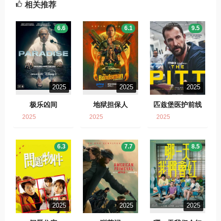
相关推荐
6.6
6.1
9.5
2025
2025
2025
极乐凶间
地狱担保人
匹兹堡医护前线
2025
2025
2025
6.3
7.7
8.5
2025
2025
2025