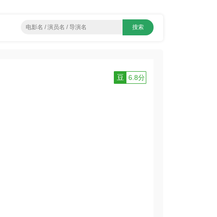
豆
6.8分