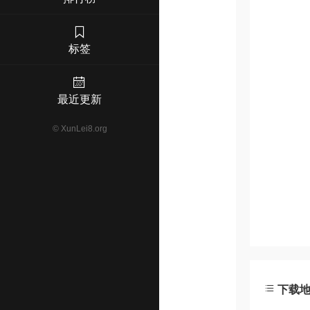
标签
最近更新
©
XunLei8.org
下载