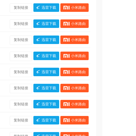
复制链接
迅雷下载
小米路由
复制链接
迅雷下载
小米路由
复制链接
迅雷下载
小米路由
复制链接
迅雷下载
小米路由
复制链接
迅雷下载
小米路由
复制链接
迅雷下载
小米路由
复制链接
迅雷下载
小米路由
复制链接
迅雷下载
小米路由