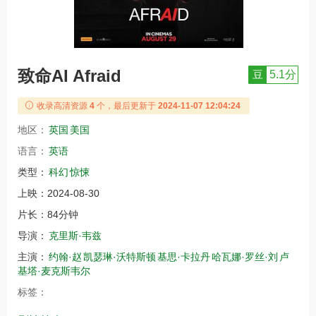
致命AI Afraid
豆
5.1分
收录高清资源
4
个，最后更新于
2024-11-07 12:04:24
地区：
英国
美国
语言：
英语
类型：
科幻
惊悚
上映：
2024-08-30
片长：
84分钟
导演：
克里斯·韦兹
主演：
约翰·赵
凯瑟琳·沃特斯顿
基思·卡拉丹
哈瓦娜·罗丝·刘
卢
基塔·麦克斯韦尔
标签：