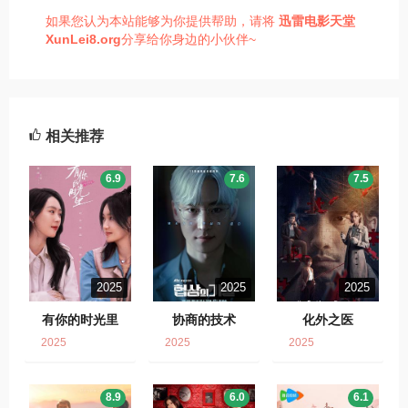
如果您认为本站能够为你提供帮助，请将
迅雷电影天堂
XunLei8.org
分享给你身边的小伙伴~
相关推荐
6.9
7.6
7.5
2025
2025
2025
有你的时光里
协商的技术
化外之医
2025
2025
2025
8.9
6.0
6.1