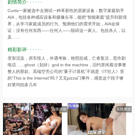
剧情简介· · · · · ·
Curtis一家被选中去测试一种革新性的居家设备：数字家庭助手
AIA，包括各种感应设备和摄像头等，能把“智能家庭”提升到新境
界，从学习家庭成员的行为、预测他们的需求开始，AIA会保
证：没有任何东西——任何人——阻碍这一家人。包括杀人，以
及……
精彩影评· · · · · ·
变形渲染，房车怪人，外遇考验，艳照惩戒，亡者复活，恶作剧
电话……ghost（划掉）god in the machine，旧约里闲着没事整
整人的那款。高端空壳公司的“量子计算机”不就是《IT狂人》里
的“This is the Internet”吗？又见pizza门事件，感觉这个段子够
好莱坞拍多几年