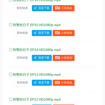
复制链接
迅雷下载
小米路由
刑警的日子.EP15.HD1080p.mp4
复制链接
迅雷下载
小米路由
刑警的日子.EP14.HD1080p.mp4
复制链接
迅雷下载
小米路由
刑警的日子.EP13.HD1080p.mp4
复制链接
迅雷下载
小米路由
刑警的日子.EP12.HD1080p.mp4