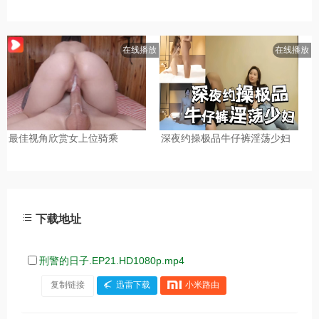
下载地址
刑警的日子.EP21.HD1080p.mp4
复制链接
迅雷下载
小米路由