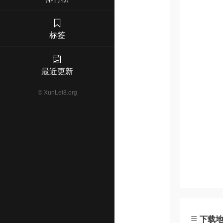
标签
最近更新
©
XunLei8.org
下载