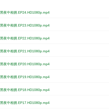
夜中相拥.EP24.HD1080p.mp4
夜中相拥.EP23.HD1080p.mp4
夜中相拥.EP22.HD1080p.mp4
夜中相拥.EP21.HD1080p.mp4
夜中相拥.EP20.HD1080p.mp4
夜中相拥.EP19.HD1080p.mp4
夜中相拥.EP18.HD1080p.mp4
夜中相拥.EP17.HD1080p.mp4