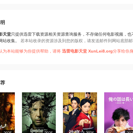
说明
影天堂
只提供迅雷下载资源相关资源查询服务，不存储任何电影视频，也
网站收集。
若本站收录的资源涉及到您的版权，请发送邮件到网站底部邮
认为本站能够为你提供帮助，请将
迅雷电影天堂
XunLei8.org
分享给你身
推荐