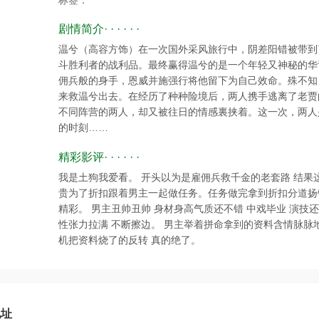
标签：
剧情简介· · · · · ·
温兮（高容方饰）在一次国外采风旅行中，阴差阳错被带到
斗胜利者的战利品。最终赢得温兮的是一个年轻又神秘的华
佣兵般的身手，恩威并施强行将他留下为自己效命。殊不知
来救温兮出去。在经历了种种险境后，两人携手逃离了老贾
不同阵营的两人，却又被往日的情感裏挟着。这一次，两人
的时刻……
精彩影评· · · · · ·
我是土狗我爱看。 开头以为是雇佣兵救千金的老套路 结果
贵为了折扣跟着男主一起做任务。任务做完拿到折扣分道扬
精彩。 男主丑帅丑帅 身材身高气质还不错 中戏毕业 演技还
性张力拉满 不断擦边。 男主举着拼命拿到的资料含情脉脉
机把资料烧了的反转 真的绝了。
地址