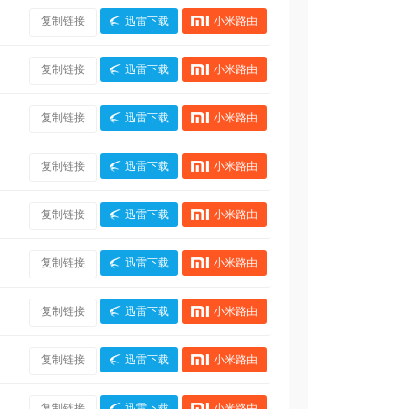
复制链接
迅雷下载
小米路由
复制链接
迅雷下载
小米路由
复制链接
迅雷下载
小米路由
复制链接
迅雷下载
小米路由
复制链接
迅雷下载
小米路由
复制链接
迅雷下载
小米路由
复制链接
迅雷下载
小米路由
复制链接
迅雷下载
小米路由
复制链接
迅雷下载
小米路由