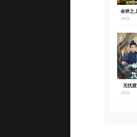
余烬之
2025
无忧渡
2025