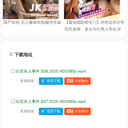
下载地址
白宫杀人事件.E08.2025.HD1080p.mp4
复制链接
迅雷下载
小米路由
白宫杀人事件.E07.2025.HD1080p.mp4
复制链接
迅雷下载
小米路由