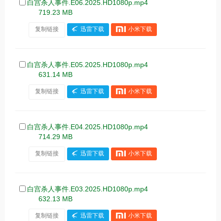
白宫杀人事件.E06.2025.HD1080p.mp4
719.23 MB
复制链接
迅雷下载
小米下载
白宫杀人事件.E05.2025.HD1080p.mp4
631.14 MB
复制链接
迅雷下载
小米下载
白宫杀人事件.E04.2025.HD1080p.mp4
714.29 MB
复制链接
迅雷下载
小米下载
白宫杀人事件.E03.2025.HD1080p.mp4
632.13 MB
复制链接
迅雷下载
小米下载