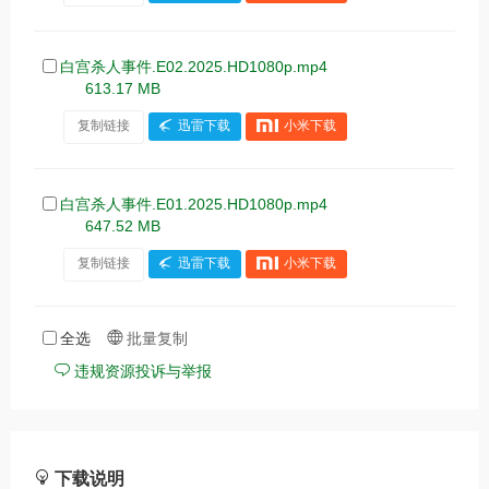
白宫杀人事件.E02.2025.HD1080p.mp4
613.17 MB
复制链接
迅雷下载
小米下载
白宫杀人事件.E01.2025.HD1080p.mp4
647.52 MB
复制链接
迅雷下载
小米下载
全选
批量复制
违规资源投诉与举报
下载说明