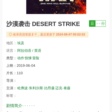
沙漠袭击 DESERT STRIKE
豆
- - 分
收录高清资源
2
个，最后更新于
2024-08-07 00:02:02
地区：
埃及
语言：
阿拉伯语 / 英语
类型：
动作
惊悚
冒险
上映：
2019-06-04
片长：
110
导演：
主演：
哈弗波·朱利尔斯·比昂森
迈克·泰森
标签：
剧情简介· · · · · ·