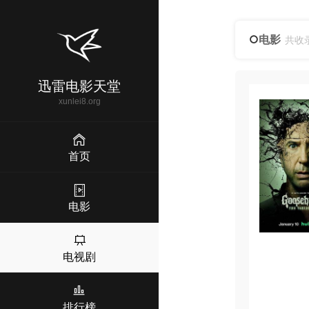
电影
共收
迅雷电影天堂
xunlei8.org
首页
电影
电视剧
排行榜