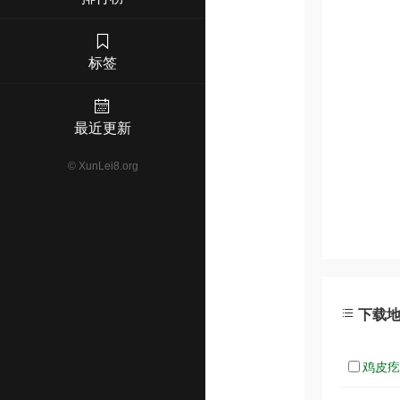
标签
最近更新
©
XunLei8.org
下载
鸡皮疙瘩