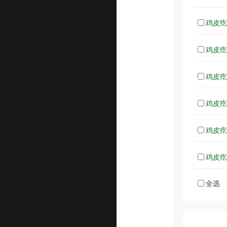
鸡皮疙瘩
鸡皮疙瘩
鸡皮疙瘩
鸡皮疙瘩
鸡皮疙瘩
鸡皮疙瘩
全选