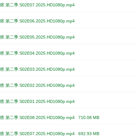
.第二季.S02E07.2025.HD1080p.mp4
.第二季.S02E06.2025.HD1080p.mp4
.第二季.S02E05.2025.HD1080p.mp4
.第二季.S02E04.2025.HD1080p.mp4
.第二季.S02E03.2025.HD1080p.mp4
.第二季.S02E02.2025.HD1080p.mp4
.第二季.S02E01.2025.HD1080p.mp4
.第二季.S02E08.2025.HD1080p.mp4
710.08 MB
.第二季.S02E07.2025.HD1080p.mp4
692.93 MB