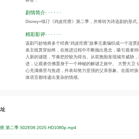
标签：
剧情简介· · · · · ·
Disney+续订《鸡皮疙瘩》第二季，并将转为诗选剧的形式
精彩影评· · · · · ·
该剧巧妙地将多个经典“鸡皮疙瘩”故事元素编织成一个连
条主线贯穿始终，在推进过程中不断抛出悬念，吸引观者持
入新的谜团，节奏把控较为得当。从双胞胎发现城市威胁，到
进，让观者仿佛置身于一个神秘的解谜之旅中。 大赞大卫·休默
心充满痛苦与焦虑，外表却努力坚强的父亲形象。在面对孩
体语言都传递出复杂的情感。
地址
.第二季.S02E08.2025.HD1080p.mp4