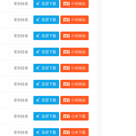
复制链接
迅雷下载
小米路由
复制链接
迅雷下载
小米路由
复制链接
迅雷下载
小米路由
复制链接
迅雷下载
小米路由
复制链接
迅雷下载
小米路由
复制链接
迅雷下载
小米路由
复制链接
迅雷下载
小米路由
复制链接
迅雷下载
小米下载
复制链接
迅雷下载
小米下载