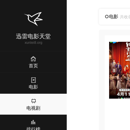
电影
共收
迅雷电影天堂
xunlei8.org
首页
电影
电视剧
排行榜