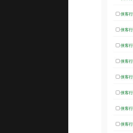
侠客行不
侠客行不
侠客行不
侠客行不
侠客行不
侠客行不
侠客行不
侠客行不