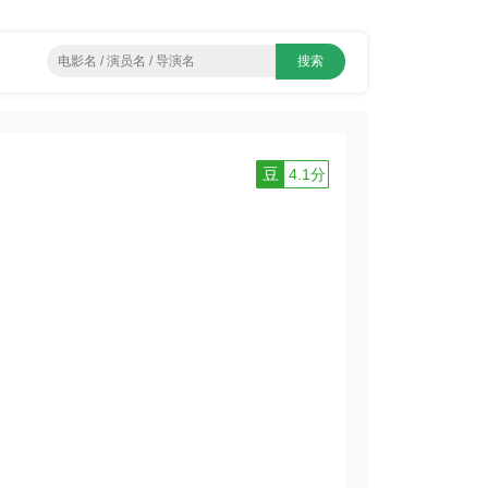
豆
4.1分