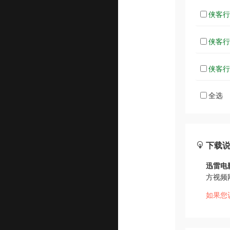
侠客行不
侠客行不
侠客行不
全选
下载
迅雷电
方视频
如果您