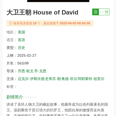
大卫王朝 House of David
豆
- - 分
收录高清资源
16
个，最后更新于
2025-04-05 00:04:38
地区：
美国
语言：
英语
类型：
历史
上映：
2025-02-27
片长：
56分钟
导演：
乔恩·欧文
乔·戈恩
主演：
迈克尔·伊斯坎德
史蒂芬·朗
奥德·菲尔
阿耶莱特·祖里尔
标签：
剧情简介· · · · · ·
讲述了圣经人物大卫的崛起故事，他最终成为以色列最著名的国
王。该剧聚焦于昔日强大的扫罗王，他因自身的傲慢而走向衰
落。在神的指引下，先知撒母耳膏立了一位出身卑微、备受冷落