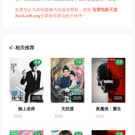
如果您认为本站能够为你提供帮助，请将
迅雷电影天堂
XunLei8.org
分享给你身边的小伙伴~
相关推荐
6.8
7.6
7.7
2025
2025
2025
御上老师
无忧渡
夜魔侠：重生
2025
2025
2025
7.1
7.3
7.2