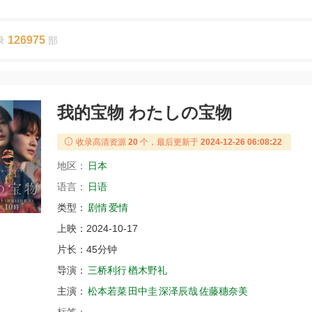
126975
录
部
我的宝物 わたしの宝物
收录高清资源
20
个，最后更新于
2024-12-26 06:08:22
地区：
日本
语言：
日语
类型：
剧情
爱情
上映：
2024-10-17
片长：
45分钟
导演：
三桥利行
楢木野礼
主演：
松本若菜
田中圭
深泽辰哉
佐藤穗奈美