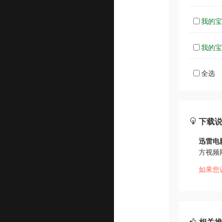
我的宝物
我的宝物
全选
下载
迅雷电
方视频
如果您
相关