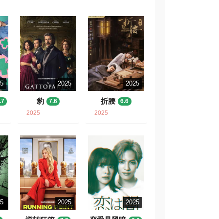
25
2025
2025
豹
折腰
.7
7.6
6.6
2025
2025
25
2025
2025