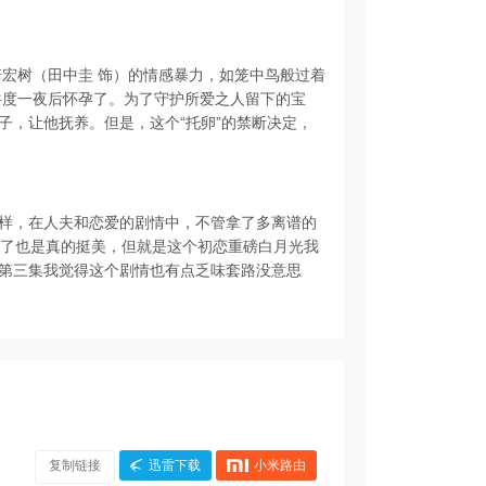
崎宏树（田中圭 饰）的情感暴力，如笼中鸟般过着
共度一夜后怀孕了。为了守护所爱之人留下的宝
子，让他抚养。但是，这个“托卵”的禁断决定，
样，在人夫和恋爱的剧情中，不管拿了多离谱的
0了也是真的挺美，但就是这个初恋重磅白月光我
第三集我觉得这个剧情也有点乏味套路没意思
复制链接
迅雷下载
小米路由