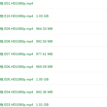
.E01.HD1080p.mp4
.E10.HD1080p.mp4
1.03 GB
.E09.HD1080p.mp4
964.33 MB
.E08.HD1080p.mp4
992.50 MB
.E07.HD1080p.mp4
977.61 MB
.E06.HD1080p.mp4
969.09 MB
.E05.HD1080p.mp4
1.05 GB
.E04.HD1080p.mp4
942.36 MB
.E03.HD1080p.mp4
1.01 GB