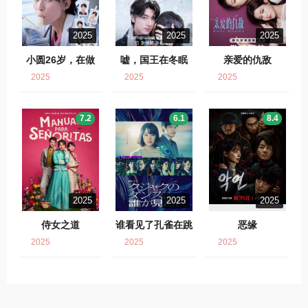
2025
2025
2025
小圆26岁，在做
嘘，国王在冬眠
亲爱的仇敌
实习医生！
2025
2025
2025
7.2
6.1
8.4
2025
2025
2025
侍女之道
谁看见了孔雀在跳
恶缘
舞？
2025
2025
2025