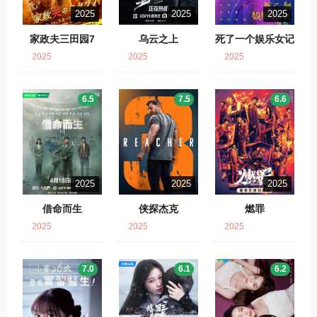
2025
2025
2025
家政夫三田园7
乌云之上
死了一个娱乐女记
者之后
2025
2025
2025
6.5
7.5
6.6
2025
2025
2025
借命而生
侠探杰克
燃罪
2025
2025
2025
7.0
6.1
6.2