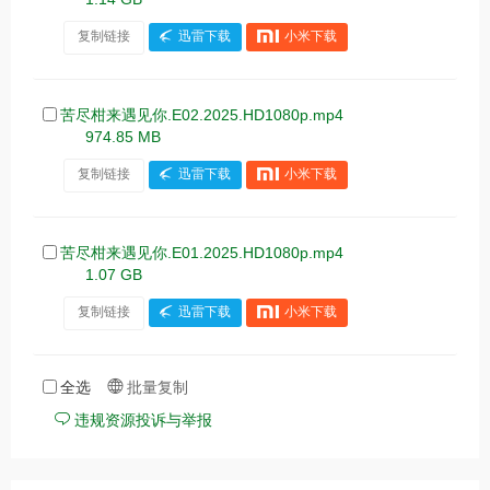
复制链接
迅雷下载
小米下载
苦尽柑来遇见你.E02.2025.HD1080p.mp4
974.85 MB
复制链接
迅雷下载
小米下载
苦尽柑来遇见你.E01.2025.HD1080p.mp4
1.07 GB
复制链接
迅雷下载
小米下载
全选
批量复制
违规资源投诉与举报