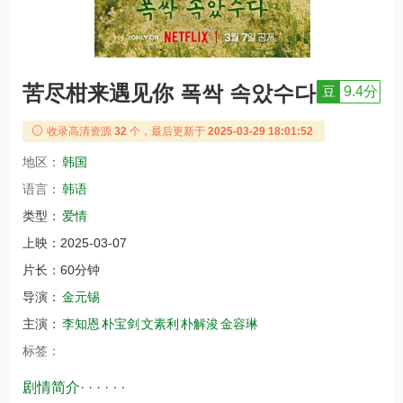
苦尽柑来遇见你 폭싹 속았수다
豆
9.4分
收录高清资源
32
个，最后更新于
2025-03-29 18:01:52
地区：
韩国
语言：
韩语
类型：
爱情
上映：
2025-03-07
片长：
60分钟
导演：
金元锡
主演：
李知恩
朴宝剑
文素利
朴解浚
金容琳
标签：
剧情简介· · · · · ·