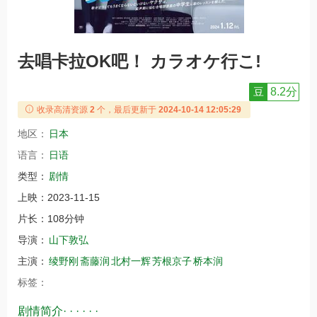
去唱卡拉OK吧！ カラオケ行こ!
豆
8.2分
收录高清资源
2
个，最后更新于
2024-10-14 12:05:29
地区：
日本
语言：
日语
类型：
剧情
上映：
2023-11-15
片长：
108分钟
导演：
山下敦弘
主演：
绫野刚
斋藤润
北村一辉
芳根京子
桥本润
标签：
剧情简介· · · · · ·