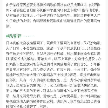
由于某种原因想要变得擅长唱歌的黑社会成员成田狂儿（绫野刚
饰）邀请担任合唱部部长的中学生冈聪实去卡拉OK指导他唱歌。
聪实虽然讨厌狂儿，但还是进行了歌唱指导，在这过程中两人产
生了奇妙的友情。合唱部部长冈聪实由试镜选拔而出的斋藤润饰
演。
精彩影评· · · · · ·
日本真的太会改编漫画了，既保留了漫画的夸张感，又巧妙地融
入了日常，不会显得虚假。这是一个少年的成长日记，只是恰好
有年长男性的陪伴。自我意识开始形成，对用花哨雨伞会感到羞
耻;观察长成的喉结，开始变声，唱不上高音；好奇什么是爱，在
妈妈撕下鱼皮放到爸爸碗里的时候仿佛知晓了爱的含义。少年的
世界里只有对错，甚少虚伪造作。直言不讳，十分讨打。毫不留
情地评价黑社会大哥们的歌唱水平;对失败0容忍，直接抨击懈怠
的部长。只有一个人的电影社也好酷，是一方小小的避难所和桃
花源，虽然随着男主的升学，它也和银座一起面临消失的危机。
不过旧的不去新的不来，狂儿站在新建成的大楼下给聪实打电
话，结尾充满无限光明。遗憾的是，少女更早慧，初中时期便能
敏锐察觉他人的情绪并作出安慰。说起来，我早就忘记自己青春
时期的挣扎和痛苦了，可悲。