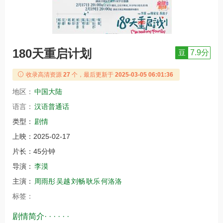
180天重启计划
豆
7.9分
收录高清资源
27
个，最后更新于
2025-03-05 06:01:36
地区：
中国大陆
语言：
汉语普通话
类型：
剧情
上映：
2025-02-17
片长：
45分钟
导演：
李漠
主演：
周雨彤
吴越
刘畅
耿乐
何洛洛
标签：
剧情简介· · · · · ·