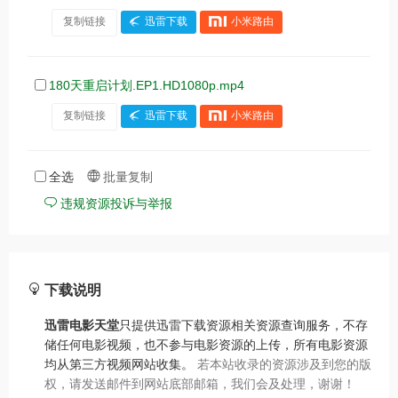
复制链接
迅雷下载
小米路由
180天重启计划.EP1.HD1080p.mp4
复制链接
迅雷下载
小米路由
全选
批量复制
违规资源投诉与举报
下载说明
迅雷电影天堂
只提供迅雷下载资源相关资源查询服务，不存
储任何电影视频，也不参与电影资源的上传，所有电影资源
均从第三方视频网站收集。
若本站收录的资源涉及到您的版
权，请发送邮件到网站底部邮箱，我们会及处理，谢谢！