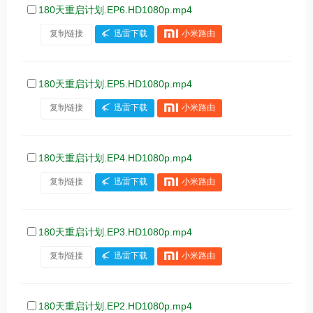
180天重启计划.EP6.HD1080p.mp4
复制链接
迅雷下载
小米路由
180天重启计划.EP5.HD1080p.mp4
复制链接
迅雷下载
小米路由
180天重启计划.EP4.HD1080p.mp4
复制链接
迅雷下载
小米路由
180天重启计划.EP3.HD1080p.mp4
复制链接
迅雷下载
小米路由
180天重启计划.EP2.HD1080p.mp4