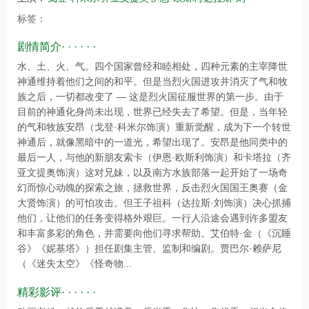
标签：
剧情简介· · · · · ·
水、土、火、气。四个国家曾经和睦相处，四种元素的主宰降世
神通维持着他们之间的和平。但是当烈火国进攻并消灭了气和牧
族之后，一切都改变了 — 这是烈火国征服世界的第一步。由于
目前的神通化身尚未出现，世界已经失去了希望。但是，当年轻
的气和牧族安昂（戈登·科米尔饰演）重新觉醒，成为下一个转世
神通后，就像黑暗中的一道光，希望出现了。安昂是他同类中的
最后一人，与他的新朋友索卡（伊恩·欧斯利饰演）和卡塔拉（齐
亚文提奥饰演）这对兄妹，以及南方水族部落一起开始了一场奇
幻而惊心动魄的探索之旅，拯救世界，反击烈火国国王奥赛（金
大贤饰演）的可怕攻击。但王子祖科（达拉斯·刘饰演）决心抓捕
他们，让他们的任务变得格外艰巨。一行人沿途会遇到许多盟友
和丰富多彩的角色，并需要向他们寻求帮助。艾伯特·金（《沉睡
谷》《妮基塔》）担任剧集主管、监制和编剧。贾巴尔·赖萨尼
（《迷失太空》《怪奇物...
精彩影评· · · · · ·