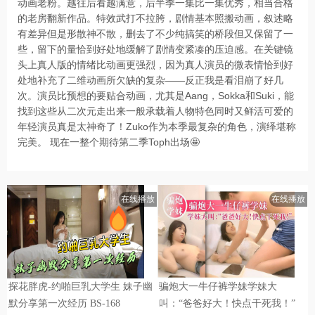
动画老粉。越往后看越满意，后半季一集比一集优秀，相当合格
的老房翻新作品。特效武打不拉胯，剧情基本照搬动画，叙述略
有差异但是形散神不散，删去了不少纯搞笑的桥段但又保留了一
些，留下的量恰到好处地缓解了剧情变紧凑的压迫感。在关键镜
头上真人版的情绪比动画更强烈，因为真人演员的微表情恰到好
处地补充了二维动画所欠缺的复杂——反正我是看泪崩了好几
次。演员比预想的要贴合动画，尤其是Aang，Sokka和Suki，能
找到这些从二次元走出来一般承载着人物特色同时又鲜活可爱的
年轻演员真是太神奇了！Zuko作为本季最复杂的角色，演绎堪称
完美。 现在一整个期待第二季Toph出场🤩