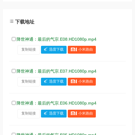
下载地址
降世神通：最后的气宗.E08.HD1080p.mp4
复制链接
迅雷下载
小米路由
降世神通：最后的气宗.E07.HD1080p.mp4
复制链接
迅雷下载
小米路由
降世神通：最后的气宗.E06.HD1080p.mp4
复制链接
迅雷下载
小米路由